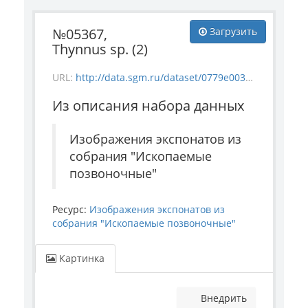
№05367,
Загрузить
Thynnus sp. (2)
URL:
http://data.sgm.ru/dataset/0779e003-a6be-4363-bd84-0ae696d3d0ba/resource/07a975ed-9362-4b72-902c-564356fe3f9a/download/5367b.jpg
Из описания набора данных
Изображения экспонатов из
собрания "Ископаемые
позвоночные"
Ресурс:
Изображения экспонатов из
собрания "Ископаемые позвоночные"
Картинка
Внедрить