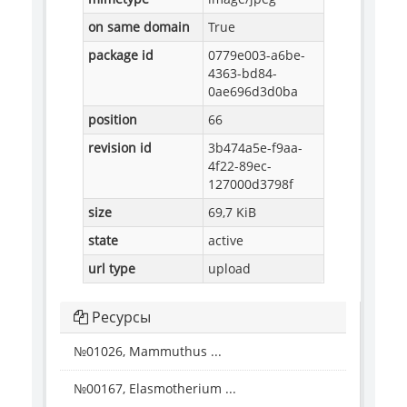
on same domain
True
package id
0779e003-a6be-
4363-bd84-
0ae696d3d0ba
position
66
revision id
3b474a5e-f9aa-
4f22-89ec-
127000d3798f
size
69,7 KiB
state
active
url type
upload
Ресурсы
№01026, Mammuthus ...
№00167, Elasmotherium ...