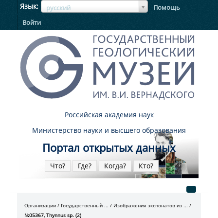
ЯзыкЯзык
Язык
Помощь
русский
Войти
Российская академия наук
Министерство науки и высшего образования
Портал открытых данных
Что?
Где?
Когда?
Кто?
Организации
Государственный ...
Изображения экспонатов из ...
№05367, Thynnus sp. (2)