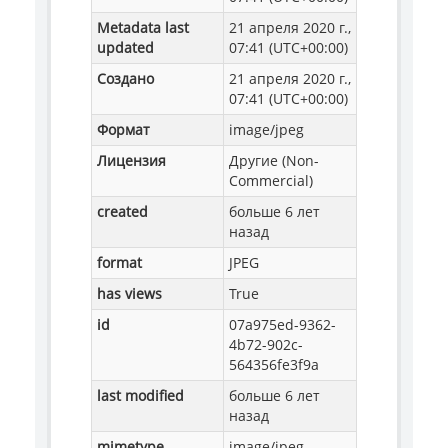
Metadata last
21 апреля 2020 г.,
updated
07:41 (UTC+00:00)
Создано
21 апреля 2020 г.,
07:41 (UTC+00:00)
Формат
image/jpeg
Лицензия
Другие (Non-
Commercial)
created
больше 6 лет
назад
format
JPEG
has views
True
id
07a975ed-9362-
4b72-902c-
564356fe3f9a
last modified
больше 6 лет
назад
mimetype
image/jpeg