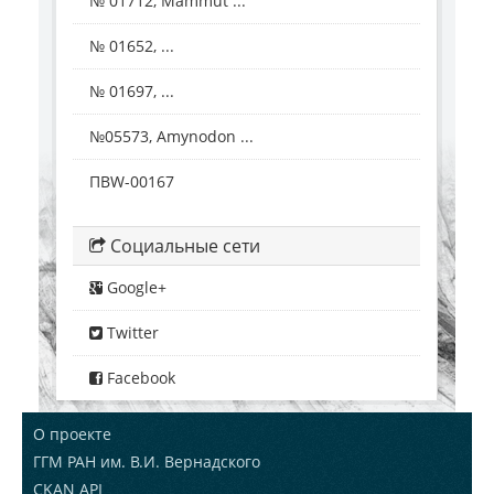
№ 01712, Mammut ...
№ 01652, ...
№ 01697, ...
№05573, Amynodon ...
ПВW-00167
Социальные сети
Google+
Twitter
Facebook
О проекте
ГГМ РАН им. В.И. Вернадского
CKAN API