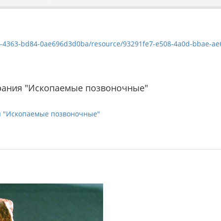
63-bd84-0ae696d3d0ba/resource/93291fe7-e508-4a0d-bbae-ae6c50c9bbaf/d
рания "Ископаемые позвоночные"
я "Ископаемые позвоночные"