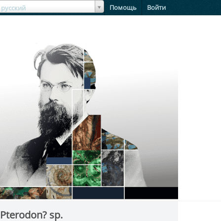
зыкЯзык
Помощь
Войти
русский
Pterodon? sp.