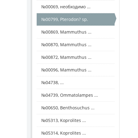
№00069, необходимо ...
№00799, Pterodon? sp.
№00869, Mammuthus ...
№00870, Mammuthus ...
№00872, Mammuthus ...
№00096, Mammuthus ...
№04738, ...
№04739, Ommatolampes ...
№00650, Benthosuchus ...
№05313, Koprolites ...
№05314, Koprolites ...