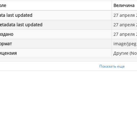
оле
Величина
ata last updated
27 апреля 2
etadata last updated
27 апреля 2
оздано
27 апреля 2
ормат
image/jpeg
ицензия
Другие (No
Показать еще