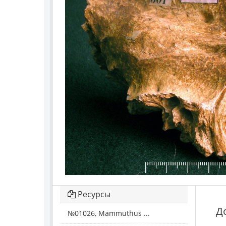
Ресурсы
Д
№01026, Mammuthus ...