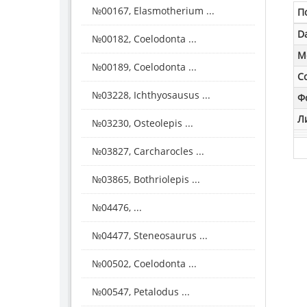
№00167, Elasmotherium ...
П
D
№00182, Coelodonta ...
M
№00189, Coelodonta ...
С
№03228, Ichthyosausus ...
Ф
Л
№03230, Osteolepis ...
№03827, Carcharocles ...
№03865, Bothriolepis ...
№04476, ...
№04477, Steneosaurus ...
№00502, Coelodonta ...
№00547, Petalodus ...