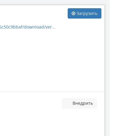
Загрузить
ownload/vertebrate_799.jpg
Внедрить