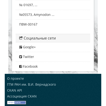
№ 01697, ...
№05573, Amynodon ...
ПВW-00167
Социальные сети
Google+
Twitter
Facebook
О проекте
ГГМ РАН им. В.И. Вернадского
CKAN API
Ассоциация CKAN