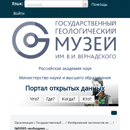
ЯзыкЯзык
Язык
Помощь
русский
Войти
Российская академия наук
Министерство науки и высшего образования
Портал открытых данных
Что?
Где?
Когда?
Кто?
Организации
Государственный ...
Изображения экспонатов из ...
№00069, необходимо ...