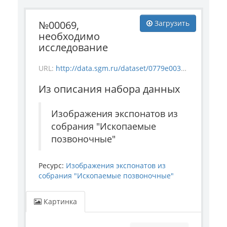
№00069,
Загрузить
необходимо
исследование
URL:
http://data.sgm.ru/dataset/0779e003-a6be-4363-bd84-0ae696d3d0ba/resource/971d3f17-abd8-4611-8e19-dd3471771e50/download/vertebrate_69.jpg
Из описания набора данных
Изображения экспонатов из
собрания "Ископаемые
позвоночные"
Ресурс:
Изображения экспонатов из
собрания "Ископаемые позвоночные"
Картинка