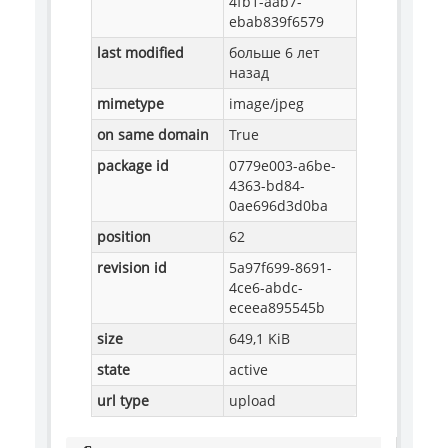
4fb1-aab7-
ebab839f6579
last modified
больше 6 лет
назад
mimetype
image/jpeg
on same domain
True
package id
0779e003-a6be-
4363-bd84-
0ae696d3d0ba
position
62
revision id
5a97f699-8691-
4ce6-abdc-
eceea895545b
size
649,1 KiB
state
active
url type
upload