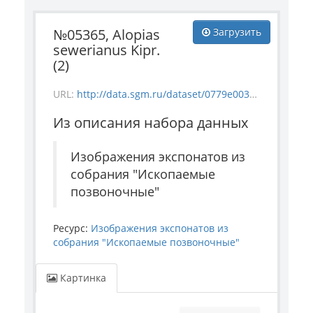
№05365, Alopias
Загрузить
sewerianus Kipr.
(2)
URL:
http://data.sgm.ru/dataset/0779e003-a6be-4363-bd84-0ae696d3d0ba/resource/c2645a43-4253-4fb1-aab7-ebab839f6579/download/5365b.jpg
Из описания набора данных
Изображения экспонатов из
собрания "Ископаемые
позвоночные"
Ресурс:
Изображения экспонатов из
собрания "Ископаемые позвоночные"
Картинка