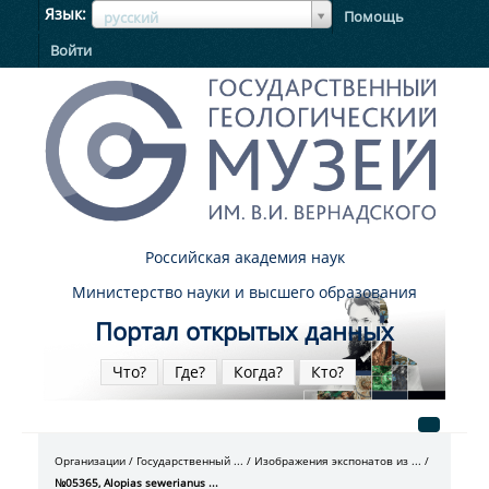
ЯзыкЯзык
Язык
Помощь
русский
Войти
Российская академия наук
Министерство науки и высшего образования
Портал открытых данных
Что?
Где?
Когда?
Кто?
Организации
Государственный ...
Изображения экспонатов из ...
№05365, Alopias sewerianus ...