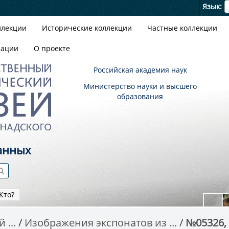
Я
Язык
ллекции
Исторические коллекции
Частные коллекции
зации
О проекте
Российская академия наук
Министерство науки и высшего
образования
анных
Кто?
 ...
Изображения экспонатов из ...
№05326, K