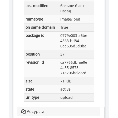
last modified
больше 6 лет
назад
mimetype
image/jpeg
on same domain
True
package id
0779e003-a6be-
4363-bd84-
0ae696d3d0ba
position
37
revision id
ca7766db-ae9e-
4a35-8573-
71a706bd272d
size
71 KiB
state
active
url type
upload
Ресурсы