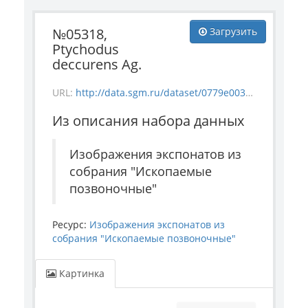
№05318,
Загрузить
Ptychodus
deccurens Ag.
URL:
http://data.sgm.ru/dataset/0779e003-a6be-4363-bd84-0ae696d3d0ba/resource/2a85d0c7-09b5-4688-a47f-1820f020d62d/download/5318.jpg
Из описания набора данных
Изображения экспонатов из
собрания "Ископаемые
позвоночные"
Ресурс:
Изображения экспонатов из
собрания "Ископаемые позвоночные"
Картинка