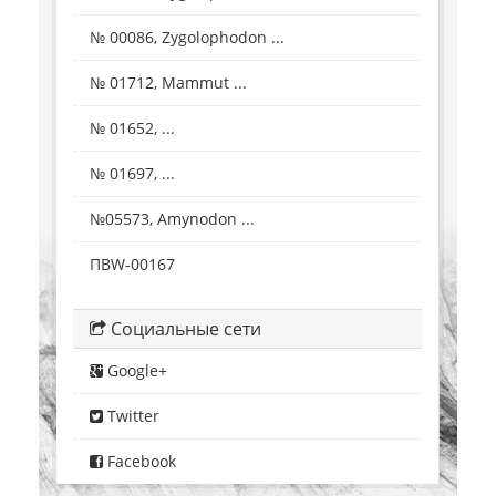
№ 00086, Zygolophodon ...
№ 01712, Mammut ...
№ 01652, ...
№ 01697, ...
№05573, Amynodon ...
ПВW-00167
Социальные сети
Google+
Twitter
Facebook