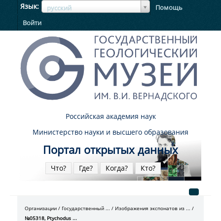
ЯзыкЯзык
Язык
Помощь
русский
Войти
Российская академия наук
Министерство науки и высшего образования
Портал открытых данных
Что?
Где?
Когда?
Кто?
Организации
Государственный ...
Изображения экспонатов из ...
№05318, Ptychodus ...