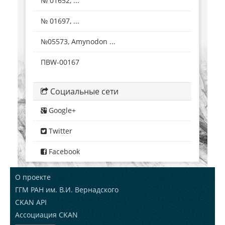
№ 01652, ...
№ 01697, ...
№05573, Amynodon ...
ПВW-00167
Социальные сети
Google+
Twitter
Facebook
О проекте
ГГМ РАН им. В.И. Вернадского
CKAN API
Ассоциация CKAN