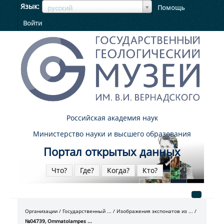
ЯзыкЯзык
Язык
Помощь
русский
Войти
Российская академия наук
Министерство науки и высшего образования
Портал открытых данных
Что?
Где?
Когда?
Кто?
Организации
Государственный ...
Изображения экспонатов из ...
№04739, Ommatolampes ...