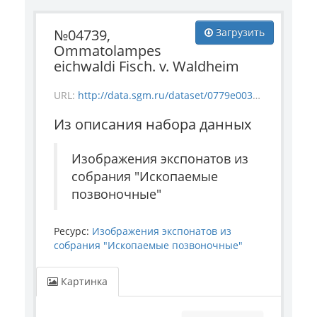
№04739,
Загрузить
Ommatolampes
eichwaldi Fisch. v. Waldheim
URL:
http://data.sgm.ru/dataset/0779e003-a6be-4363-bd84-0ae696d3d0ba/resource/1ddbdbb6-550e-474a-8923-840aeb3e80ac/download/vertebrate_4739.jpg
Из описания набора данных
Изображения экспонатов из
собрания "Ископаемые
позвоночные"
Ресурс:
Изображения экспонатов из
собрания "Ископаемые позвоночные"
Картинка