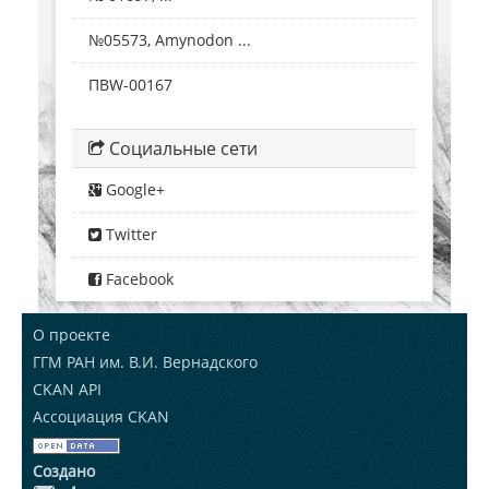
№05573, Amynodon ...
ПВW-00167
Социальные сети
Google+
Twitter
Facebook
О проекте
ГГМ РАН им. В.И. Вернадского
CKAN API
Ассоциация CKAN
Создано