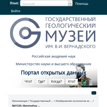
ЯзыкЯзык
Язык
Помощь
русский
Войти
Российская академия наук
Министерство науки и высшего образования
Портал открытых данных
Что?
Где?
Когда?
Кто?
Организации
Государственный ...
Изображения экспонатов из ...
№01026, Mammuthus ...