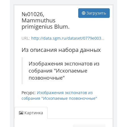
№01026,
Загрузить
Mammuthus
primigenius Blum.
URL:
http://data.sgm.ru/dataset/0779e003-a6be-4363-bd84-0ae696d3d0ba/resource/b7ad3a05-7b50-405c-a09e-759b93ad3f1a/download/vertebrate_1026.jpg
Из описания набора данных
Изображения экспонатов из
собрания "Ископаемые
позвоночные"
Ресурс:
Изображения экспонатов из
собрания "Ископаемые позвоночные"
Картинка