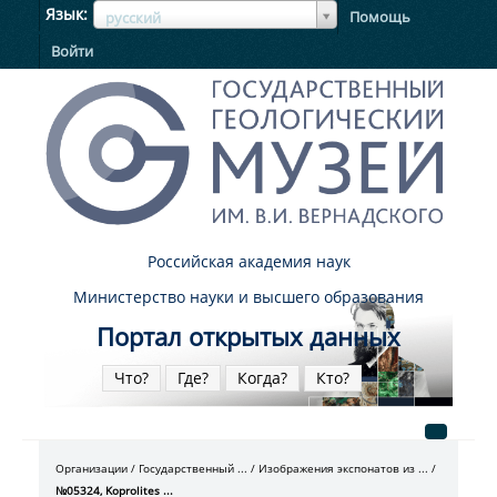
ЯзыкЯзык
Язык
Помощь
русский
Войти
Российская академия наук
Министерство науки и высшего образования
Портал открытых данных
Что?
Где?
Когда?
Кто?
Организации
Государственный ...
Изображения экспонатов из ...
№05324, Koprolites ...