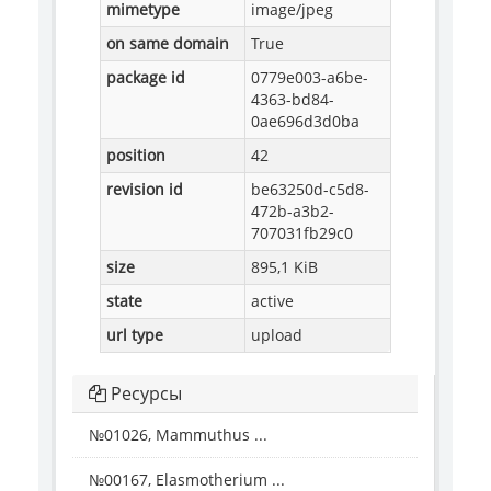
mimetype
image/jpeg
on same domain
True
package id
0779e003-a6be-
4363-bd84-
0ae696d3d0ba
position
42
revision id
be63250d-c5d8-
472b-a3b2-
707031fb29c0
size
895,1 KiB
state
active
url type
upload
Ресурсы
№01026, Mammuthus ...
№00167, Elasmotherium ...