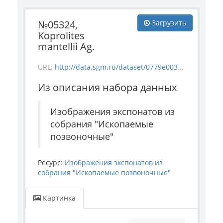
№05324,
Загрузить
Koprolites
mantellii Ag.
URL:
http://data.sgm.ru/dataset/0779e003-a6be-4363-bd84-0ae696d3d0ba/resource/4797e573-912a-419c-abef-69ef4215348d/download/5324.jpg
Из описания набора данных
Изображения экспонатов из
собрания "Ископаемые
позвоночные"
Ресурс:
Изображения экспонатов из
собрания "Ископаемые позвоночные"
Картинка