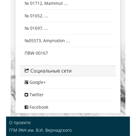
№ 01712, Mammut ...
№ 01652, ...
№ 01697, ...
№05573, Amynodon ...
ПВW-00167
Социальные сети
Google+
Twitter
Facebook
О проекте
ГГМ РАН им. В.И. Вернадского