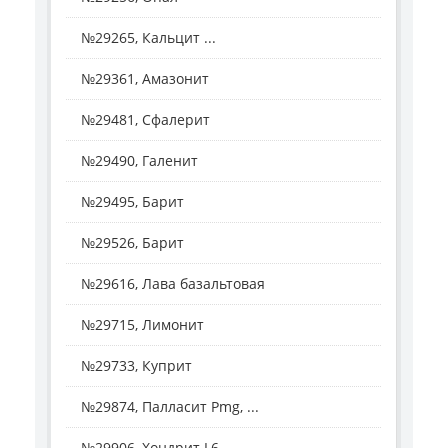
№29265, Кальцит ...
№29361, Амазонит
№29481, Сфалерит
№29490, Галенит
№29495, Барит
№29526, Барит
№29616, Лава базальтовая
№29715, Лимонит
№29733, Куприт
№29874, Палласит Pmg, ...
№29906, Хондрит L6 ...