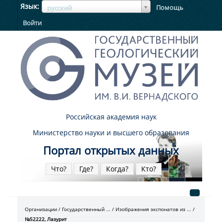
ЯзыкЯзык
Язык
Помощь
русский
Войти
Российская академия наук
Министерство науки и высшего образования
Портал открытых данных
Что?
Где?
Когда?
Кто?
Организации
Государственный ...
Изображения экспонатов из ...
№52222, Лазурит