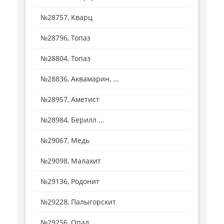
№28757, Кварц
№28796, Топаз
№28804, Топаз
№28836, Аквамарин, ...
№28957, Аметист
№28984, Берилл ...
№29067, Медь
№29098, Малахит
№29136, Родонит
№29228, Палыгорскит
№29256, Опал