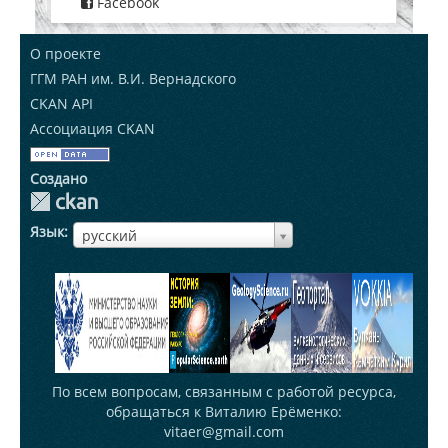
Facebook
О проекте
ГГМ РАН им. В.И. Вернадского
CKAN API
Ассоциация CKAN
Создано
Язык
ЯзыкЯзык
русский
По всем вопросам, связанным с работой ресурса,
обращаться к Виталию Ерёменко:
vitaer@gmail.com