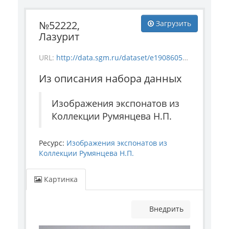
№52222,
Загрузить
Лазурит
URL:
http://data.sgm.ru/dataset/e1908605-67c3-4add-a6a7-6c288953c91e/resource/4deb1ced-ec4b-40f4-9b5a-c9e6df9c8d2b/download/mineral_52222.jpg
Из описания набора данных
Изображения экспонатов из
Коллекции Румянцева Н.П.
Ресурс:
Изображения экспонатов из
Коллекции Румянцева Н.П.
Картинка
Внедрить