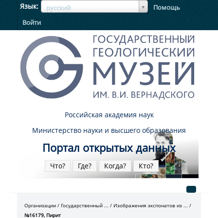
ЯзыкЯзык
Язык
Помощь
русский
Войти
Российская академия наук
Министерство науки и высшего образования
Портал открытых данных
Что?
Где?
Когда?
Кто?
Организации
Государственный ...
Изображения экспонатов из ...
№16179, Пирит