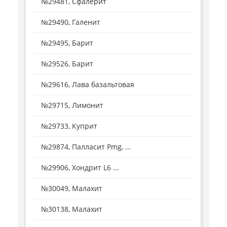
№29481, Сфалерит
№29490, Галенит
№29495, Барит
№29526, Барит
№29616, Лава базальтовая
№29715, Лимонит
№29733, Куприт
№29874, Палласит Pmg, ...
№29906, Хондрит L6 ...
№30049, Малахит
№30138, Малахит