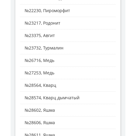
№22230, Пироморфит
№23217, Родонит
№23375, Авгит
№23732, Турмалин
№26716, Медь
№27253, Медь
№28564, Кварц
№28574, Кварц дымчатый
№28602, Яшма
№28606, Яшма
№28611, Яшма