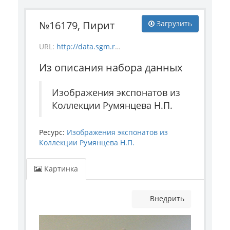
№16179, Пирит
Загрузить
URL:
http://data.sgm.ru/dataset/e1908605-67c3-4add-a6a7-6c288953c91e/resource/8fcd09a7-dcca-4390-826f-784a9ee40b4c/download/mineral_16179.jpg
Из описания набора данных
Изображения экспонатов из
Коллекции Румянцева Н.П.
Ресурс:
Изображения экспонатов из
Коллекции Румянцева Н.П.
Картинка
Внедрить