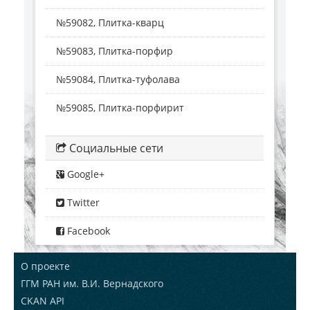
№59082, Плитка-кварц
№59083, Плитка-порфир
№59084, Плитка-туфолава
№59085, Плитка-порфирит
Социальные сети
Google+
Twitter
Facebook
О проекте
ГГМ РАН им. В.И. Вернадского
CKAN API