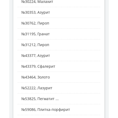
№30224, Малахит
№30353, Азурит
№30762, Пироп
№31195, Гранат
№31212, Пироп
№43377, Азурит
№43379, Сфалерит
№43464, Золото
№52222, Лазурит
№53825, Пегматит ...
№59086, Плитка-порфирит