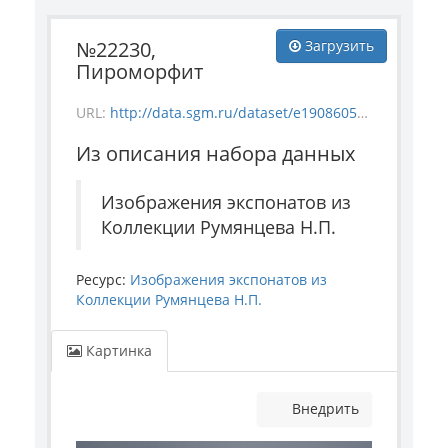
№22230,
Загрузить
Пироморфит
URL:
http://data.sgm.ru/dataset/e1908605-67c3-4add-a6a7-6c288953c91e/resource/17bb8ddb-474f-43d5-bf0b-817ef7ba15f0/download/mineral_22230.jpg
Из описания набора данных
Изображения экспонатов из
Коллекции Румянцева Н.П.
Ресурс:
Изображения экспонатов из
Коллекции Румянцева Н.П.
Картинка
Внедрить