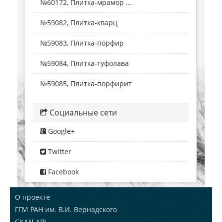
№60172, Плитка-мрамор ...
№59082, Плитка-кварц
№59083, Плитка-порфир
№59084, Плитка-туфолава
№59085, Плитка-порфирит
Социальные сети
Google+
Twitter
Facebook
О проекте
ГГМ РАН им. В.И. Вернадского
CKAN API