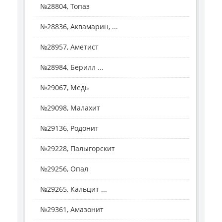
№28804, Топаз
№28836, Аквамарин, ...
№28957, Аметист
№28984, Берилл ...
№29067, Медь
№29098, Малахит
№29136, Родонит
№29228, Палыгорскит
№29256, Опал
№29265, Кальцит ...
№29361, Амазонит