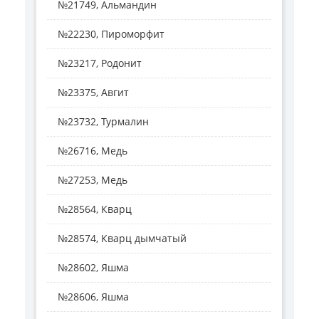
№21749, Альмандин
№22230, Пироморфит
№23217, Родонит
№23375, Авгит
№23732, Турмалин
№26716, Медь
№27253, Медь
№28564, Кварц
№28574, Кварц дымчатый
№28602, Яшма
№28606, Яшма