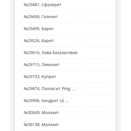
№29481, Сфалерит
№29490, Галенит
№29495, Барит
№29526, Барит
№29616, Лава базальтовая
№29715, Лимонит
№29733, Куприт
№29874, Палласит Pmg, ...
№29906, Хондрит L6 ...
№30049, Малахит
№30138, Малахит