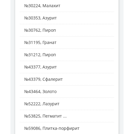
№30224, Малахит
№30353, Азурит
№30762, Пироп
№31195, Гранат
№31212, Пироп
№43377, Азурит
№43379, Сфалерит
№43464, Золото
№52222, Лазурит
№53825, Пегматит ...
№59086, Плитка-порфирит