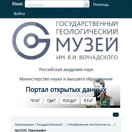
ЯзыкЯзык
Язык
Помощь
русский
Войти
Российская академия наук
Министерство науки и высшего образования
Портал открытых данных
Что?
Где?
Когда?
Кто?
Организации
Государственный ...
Изображения экспонатов из ...
№22230, Пироморфит