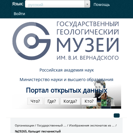
ЯзыкЯзык
Язык
Помощь
русский
Войти
Российская академия наук
Министерство науки и высшего образования
Портал открытых данных
Что?
Где?
Когда?
Кто?
Организации
Государственный ...
Изображения экспонатов из ...
№29265, Кальцит песчанистый