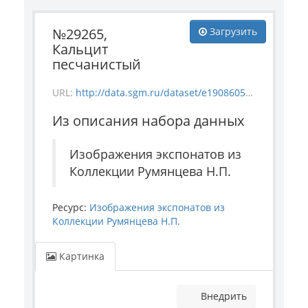
№29265,
Загрузить
Кальцит
песчанистый
URL:
http://data.sgm.ru/dataset/e1908605-67c3-4add-a6a7-6c288953c91e/resource/87f738c0-2b89-42cb-b52f-68c7746de065/download/mineral_29265.jpg
Из описания набора данных
Изображения экспонатов из
Коллекции Румянцева Н.П.
Ресурс:
Изображения экспонатов из
Коллекции Румянцева Н.П.
Картинка
Внедрить