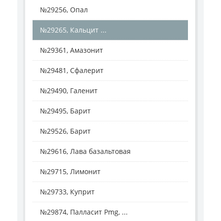
№29256, Опал
№29265, Кальцит ...
№29361, Амазонит
№29481, Сфалерит
№29490, Галенит
№29495, Барит
№29526, Барит
№29616, Лава базальтовая
№29715, Лимонит
№29733, Куприт
№29874, Палласит Pmg, ...