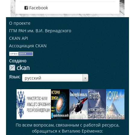
Facebook
О проекте
ГГМ РАН им. В.И. Вернадского
CKAN API
Ассоциация CKAN
Создано
Язык
ЯзыкЯзык
русский
По всем вопросам, связанным с работой ресурса,
обращаться к Виталию Ерёменко: