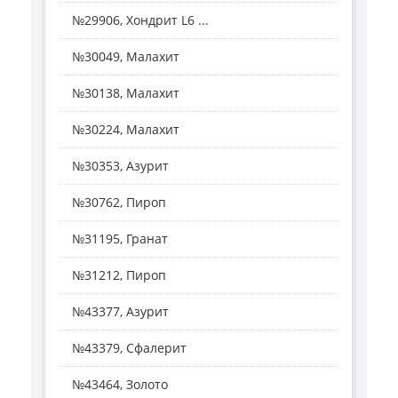
№29906, Хондрит L6 ...
№30049, Малахит
№30138, Малахит
№30224, Малахит
№30353, Азурит
№30762, Пироп
№31195, Гранат
№31212, Пироп
№43377, Азурит
№43379, Сфалерит
№43464, Золото