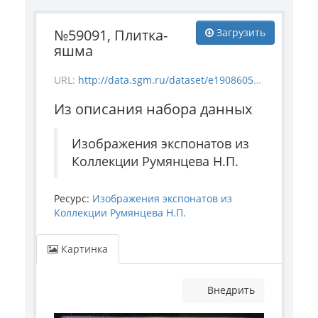
№59091, Плитка-
Загрузить
яшма
URL:
http://data.sgm.ru/dataset/e1908605-67c3-4add-a6a7-6c288953c91e/resource/23b9a41e-6acf-4135-b3e8-9aa0fcb3abac/download/1-1005-59091.jpg
Из описания набора данных
Изображения экспонатов из
Коллекции Румянцева Н.П.
Ресурс:
Изображения экспонатов из
Коллекции Румянцева Н.П.
Картинка
Внедрить