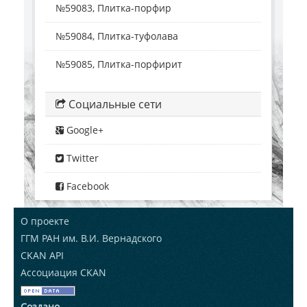
№59083, Плитка-порфир
№59084, Плитка-туфолава
№59085, Плитка-порфирит
Социальные сети
Google+
Twitter
Facebook
О проекте
ГГМ РАН им. В.И. Вернадского
CKAN API
Ассоциация CKAN
Создано