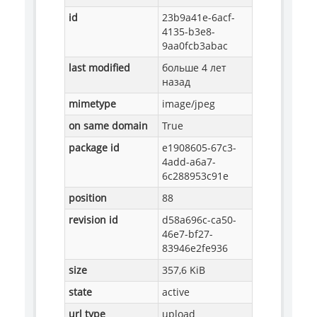
id
23b9a41e-6acf-
4135-b3e8-
9aa0fcb3abac
last modified
больше 4 лет
назад
mimetype
image/jpeg
on same domain
True
package id
e1908605-67c3-
4add-a6a7-
6c288953c91e
position
88
revision id
d58a696c-ca50-
46e7-bf27-
83946e2fe936
size
357,6 KiB
state
active
url type
upload