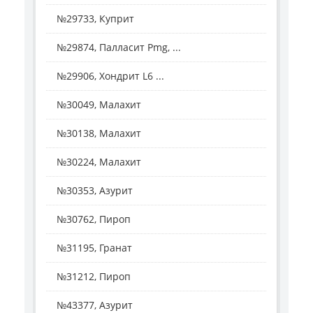
№29733, Куприт
№29874, Палласит Pmg, ...
№29906, Хондрит L6 ...
№30049, Малахит
№30138, Малахит
№30224, Малахит
№30353, Азурит
№30762, Пироп
№31195, Гранат
№31212, Пироп
№43377, Азурит