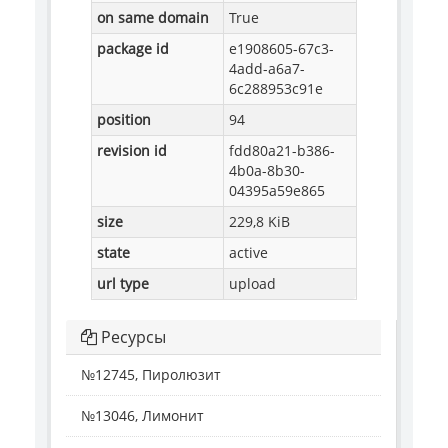
on same domain
True
package id
e1908605-67c3-
4add-a6a7-
6c288953c91e
position
94
revision id
fdd80a21-b386-
4b0a-8b30-
04395a59e865
size
229,8 KiB
state
active
url type
upload
Ресурсы
№12745, Пиролюзит
№13046, Лимонит