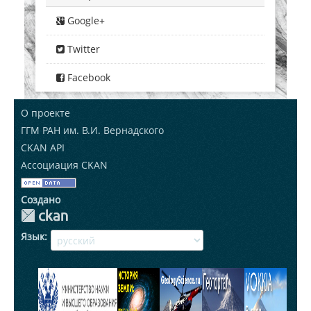
Google+
Twitter
Facebook
О проекте
ГГМ РАН им. В.И. Вернадского
CKAN API
Ассоциация CKAN
Создано
Язык