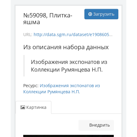
№59098, Плитка-
Загрузить
яшма
URL:
http://data.sgm.ru/dataset/e1908605-67c3-4add-a6a7-6c288953c91e/resource/eb44e98d-0924-4156-90a4-aa95e2703f10/download/1-1011-59098.jpg
Из описания набора данных
Изображения экспонатов из
Коллекции Румянцева Н.П.
Ресурс:
Изображения экспонатов из
Коллекции Румянцева Н.П.
Картинка
Внедрить