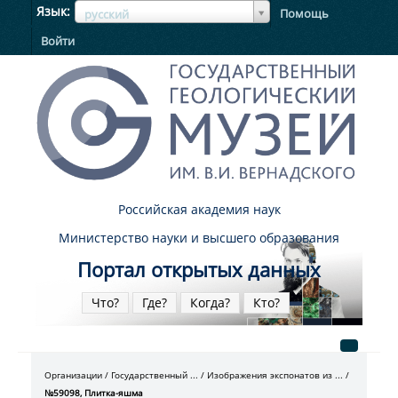
ЯзыкЯзык
Язык
Помощь
русский
Войти
Российская академия наук
Министерство науки и высшего образования
Портал открытых данных
Что?
Где?
Когда?
Кто?
Организации
Государственный ...
Изображения экспонатов из ...
№59098, Плитка-яшма