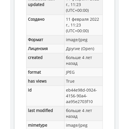
updated
г., 11:23
(UTC+00:00)
Создано
11 февраля 2022
г., 11:23
(UTC+00:00)
Формат
image/jpeg
Лицензия
Другие (Open)
created
больше 4 лет
назад
format
JPEG
has views
True
id
eb44e98d-0924-
4156-90a4-
aa95e2703f10
last modified
больше 4 лет
назад
mimetype
image/jpeg