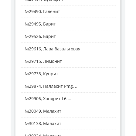
№29490, Галенит
№29495, Барит
№29526, Барит
№29616, Лава базальтовая
№29715, Лимонит
№29733, Куприт
№29874, Палласит Pmg, ...
№29906, Хондрит L6 ...
№30049, Малахит
№30138, Малахит
№30224, Малахит