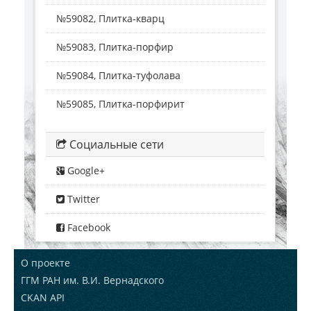
№59082, Плитка-кварц
№59083, Плитка-порфир
№59084, Плитка-туфолава
№59085, Плитка-порфирит
Социальные сети
Google+
Twitter
Facebook
О проекте
ГГМ РАН им. В.И. Вернадского
CKAN API