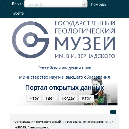
ЯзыкЯзык
Язык
Помощь
русский
Войти
Российская академия наук
Министерство науки и высшего образования
Портал открытых данных
Что?
Где?
Когда?
Кто?
Организации
Государственный ...
Изображения экспонатов из ...
№59099, Плитка-мрамор