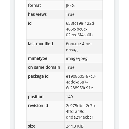
format
JPEG
has views
True
id
658fc198-122d-
465e-bc0e-
02eee6f4ca0b
last modified
больше 4 лет
назад
mimetype
image/jpeg
on same domain
True
package id
e1908605-67c3-
4add-a6a7-
6c288953c91e
position
149
revision id
2c975dbc-2c7b-
4ffd-a49d-
d4da214ecbc1
size
244,3 KiB