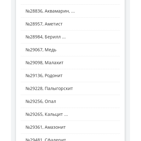
№28836, Аквамарин, ...
№28957, Аметист
№28984, Берилл ...
№29067, Медь
№29098, Малахит
№29136, Родонит
№29228, Палыгорскит
№29256, Опал
№29265, Кальцит ...
№29361, Амазонит
№29481, Сфалерит