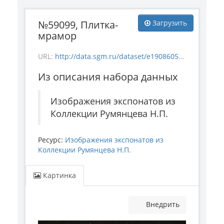
№59099, Плитка-
Загрузить
мрамор
URL:
http://data.sgm.ru/dataset/e1908605-67c3-4add-a6a7-6c288953c91e/resource/658fc198-122d-465e-bc0e-02eee6f4ca0b/download/1-968-59099.jpg
Из описания набора данных
Изображения экспонатов из
Коллекции Румянцева Н.П.
Ресурс:
Изображения экспонатов из
Коллекции Румянцева Н.П.
Картинка
Внедрить