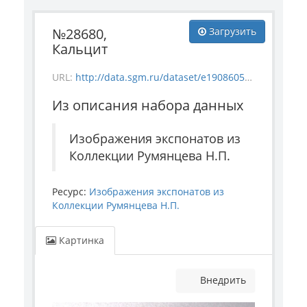
№28680,
Загрузить
Кальцит
URL:
http://data.sgm.ru/dataset/e1908605-67c3-4add-a6a7-6c288953c91e/resource/d7886020-11fc-4ad7-b595-caa64368d1ab/download/mineral_28680.jpg
Из описания набора данных
Изображения экспонатов из
Коллекции Румянцева Н.П.
Ресурс:
Изображения экспонатов из
Коллекции Румянцева Н.П.
Картинка
Внедрить