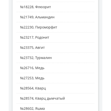
№18228, Флюорит
№21749, Альмандин
№22230, Пироморфит
№23217, Родонит
№23375, Авгит
№23732, Турмалин
№26716, Медь
№27253, Медь
№28564, Кварц
№28574, Кварц дымчатый
№28602, Яшма