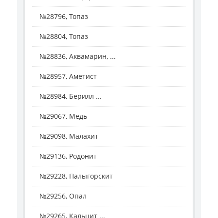
№28796, Топаз
№28804, Топаз
№28836, Аквамарин, ...
№28957, Аметист
№28984, Берилл ...
№29067, Медь
№29098, Малахит
№29136, Родонит
№29228, Палыгорскит
№29256, Опал
№29265, Кальцит ...