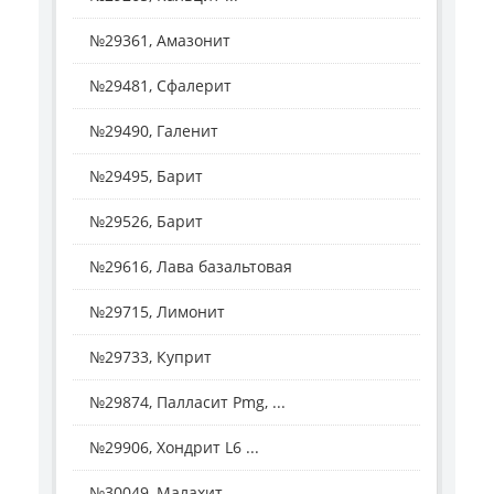
№29361, Амазонит
№29481, Сфалерит
№29490, Галенит
№29495, Барит
№29526, Барит
№29616, Лава базальтовая
№29715, Лимонит
№29733, Куприт
№29874, Палласит Pmg, ...
№29906, Хондрит L6 ...
№30049, Малахит