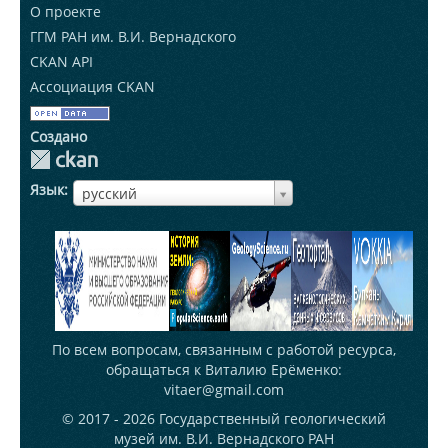
О проекте
ГГМ РАН им. В.И. Вернадского
CKAN API
Ассоциация CKAN
Создано
Язык
ЯзыкЯзык
русский
По всем вопросам, связанным с работой ресурса,
обращаться к Виталию Ерёменко:
vitaer@gmail.com
© 2017 - 2026
Государственный геологический
музей им. В.И. Вернадского РАН