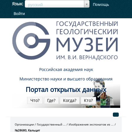
ЯзыкЯзык
Язык
Помощь
русский
Войти
Российская академия наук
Министерство науки и высшего образования
Портал открытых данных
Что?
Где?
Когда?
Кто?
Организации
Государственный ...
Изображения экспонатов из ...
№28680, Кальцит