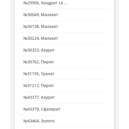
№29906, Хондрит L6 ...
№30049, Малахит
№30138, Малахит
№30224, Малахит
№30353, Азурит
№30762, Пироп
№31195, Гранат
№31212, Пироп
№43377, Азурит
№43379, Сфалерит
№43464, Золото