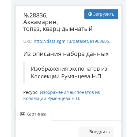
№28836,
Загрузить
Аквамарин,
топаз, кварц дымчатый
URL:
http://data.sgm.ru/dataset/e1908605-67c3-4add-a6a7-6c288953c91e/resource/e515cf0a-a8f4-4425-b578-995d309fd4f0/download/mineral_28836.jpg
Из описания набора данных
Изображения экспонатов из
Коллекции Румянцева Н.П.
Ресурс:
Изображения экспонатов из
Коллекции Румянцева Н.П.
Картинка
Внедрить