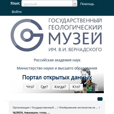
ЯзыкЯзык
Язык
Помощь
русский
Войти
Российская академия наук
Министерство науки и высшего образования
Портал открытых данных
Что?
Где?
Когда?
Кто?
Организации
Государственный ...
Изображения экспонатов из ...
№28836, Аквамарин, топаз, ...