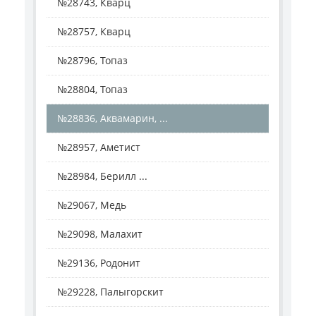
№28743, Кварц
№28757, Кварц
№28796, Топаз
№28804, Топаз
№28836, Аквамарин, ...
№28957, Аметист
№28984, Берилл ...
№29067, Медь
№29098, Малахит
№29136, Родонит
№29228, Палыгорскит