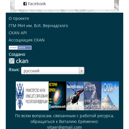
Facebook
О проекте
ГГМ РАН им. В.И. Вернадского
CKAN API
Ассоциация CKAN
Создано
Язык
ЯзыкЯзык
русский
По всем вопросам, связанным с работой ресурса,
обращаться к Виталию Ерёменко:
vitaer@gmail.com