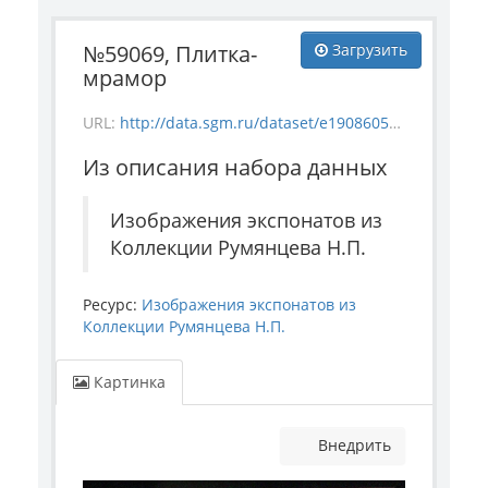
№59069, Плитка-
Загрузить
мрамор
URL:
http://data.sgm.ru/dataset/e1908605-67c3-4add-a6a7-6c288953c91e/resource/a13e535f-7646-496d-83e0-1bfa0ce32bde/download/1-955-59069.jpg
Из описания набора данных
Изображения экспонатов из
Коллекции Румянцева Н.П.
Ресурс:
Изображения экспонатов из
Коллекции Румянцева Н.П.
Картинка
Внедрить