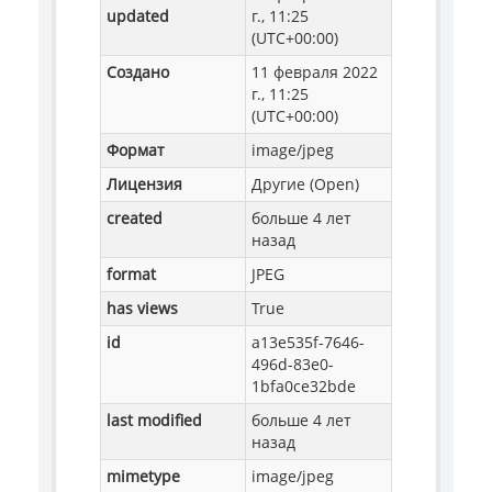
updated
г., 11:25
(UTC+00:00)
Создано
11 февраля 2022
г., 11:25
(UTC+00:00)
Формат
image/jpeg
Лицензия
Другие (Open)
created
больше 4 лет
назад
format
JPEG
has views
True
id
a13e535f-7646-
496d-83e0-
1bfa0ce32bde
last modified
больше 4 лет
назад
mimetype
image/jpeg