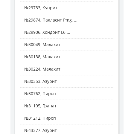
№29733, Куприт
№29874, Палласит Pmg, ...
№29906, Хондрит L6 ...
№30049, Малахит
№30138, Малахит
№30224, Малахит
№30353, Азурит
№30762, Пироп
№31195, Гранат
№31212, Пироп
№43377, Азурит