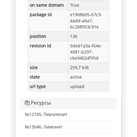
on same domain
True
package id
e1908605-67c3-
4add-a6a7-
6c288953c91e
position
136
revision id
9ded1a3a-f64e-
4081-b297-
c6e94024f95d
size
259,7 KiB
state
active
url type
upload
Ресурсы
№12745, Пиролюзит
№13046, Лимонит