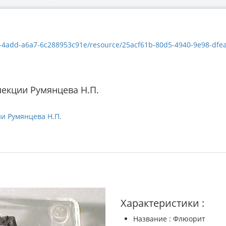
dd-a6a7-6c288953c91e/resource/25acf61b-80d5-4940-9e98-dfea22e26a24/
екции Румянцева Н.П.
и Румянцева Н.П.
Характеристики :
Название : Флюорит