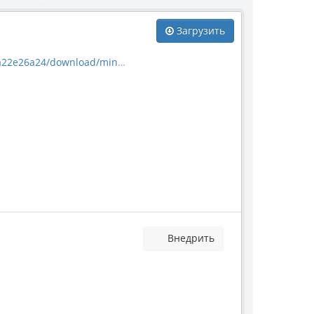
Загрузить
download/mineral_17801.jpg
Внедрить