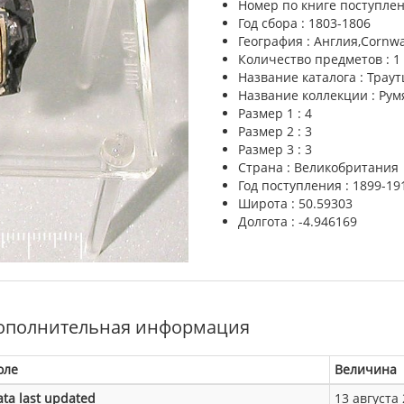
Номер по книге поступлен
Год сбора : 1803-1806
География : Англия,Cornwa
Количество предметов : 1
Название каталога : Трау
Название коллекции : Ру
Размер 1 : 4
Размер 2 : 3
Размер 3 : 3
Страна : Великобритания
Год поступления : 1899-19
Широта : 50.59303
Долгота : -4.946169
ополнительная информация
оле
Величина
ata last updated
13 августа 