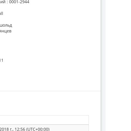
ий : 0001-2944
ll
тшольд
мянцев
11
2018 г., 12:56 (UTC+00:00)