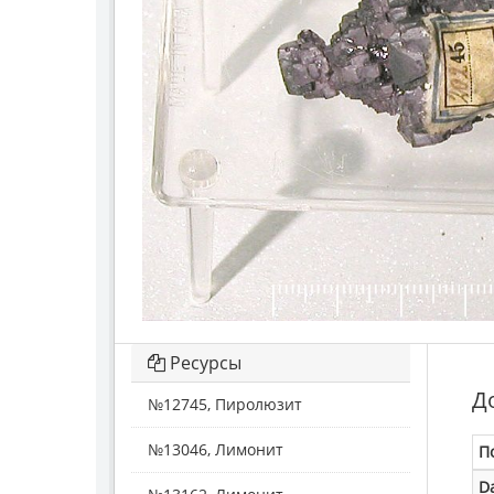
Ресурсы
Д
№12745, Пиролюзит
№13046, Лимонит
П
D