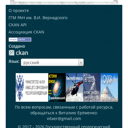
О проекте
ГГМ РАН им. В.И. Вернадского
CKAN API
Ассоциация CKAN
Создано
Язык
ЯзыкЯзык
русский
По всем вопросам, связанным с работой ресурса,
обращаться к Виталию Ерёменко:
vitaer@gmail.com
© 2017 - 2026
Государственный геологический