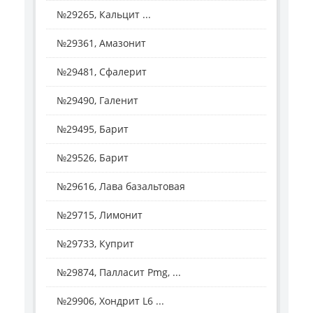
№29265, Кальцит ...
№29361, Амазонит
№29481, Сфалерит
№29490, Галенит
№29495, Барит
№29526, Барит
№29616, Лава базальтовая
№29715, Лимонит
№29733, Куприт
№29874, Палласит Pmg, ...
№29906, Хондрит L6 ...