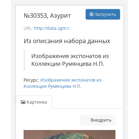
№30353, Азурит
Загрузить
URL:
http://data.sgm.ru/dataset/e1908605-67c3-4add-a6a7-6c288953c91e/resource/6bb9a53d-6b66-46bd-9f72-43cbfed4d0ac/download/mineral_30353.jpg
Из описания набора данных
Изображения экспонатов из
Коллекции Румянцева Н.П.
Ресурс:
Изображения экспонатов из
Коллекции Румянцева Н.П.
Картинка
Внедрить