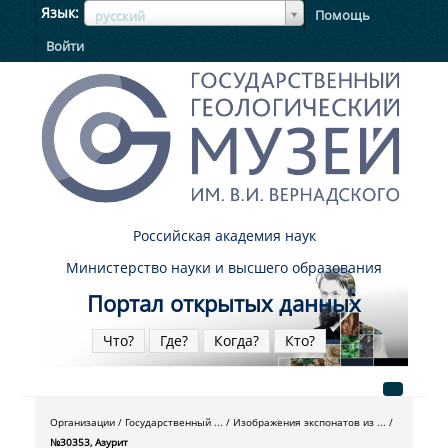
ЯзыкЯзык
Язык
Помощь
русский
Войти
Российская академия наук
Министерство науки и высшего образования
Портал открытых данных
Что?
Где?
Когда?
Кто?
Организации
Государственный ...
Изображения экспонатов из ...
№30353, Азурит