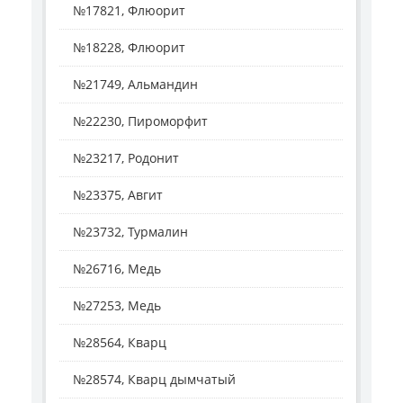
№17821, Флюорит
№18228, Флюорит
№21749, Альмандин
№22230, Пироморфит
№23217, Родонит
№23375, Авгит
№23732, Турмалин
№26716, Медь
№27253, Медь
№28564, Кварц
№28574, Кварц дымчатый