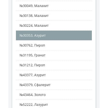
№30049, Малахит
№30138, Малахит
№30224, Малахит
№30353, Азурит
№30762, Пироп
№31195, Гранат
№31212, Пироп
№43377, Азурит
№43379, Сфалерит
№43464, Золото
№52222, Лазурит