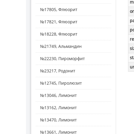
m
№17805, Флюорит
o
p
№17821, Флюорит
po
№18228, Флюорит
re
№21749, Альмандин
si
st
№22230, Пироморфит
ur
№23217, Родонит
№12745, Пиролюзит
№13046, Лимонит
№13162, Лимонит
№13470, Лимонит
№13661, Лимонит