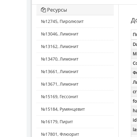
Ресурсы
Д
№12745, Пиролюзит
№13046, Лимонит
П
D
№13162, Лимонит
M
№13470, Лимонит
С
№13661, Лимонит
Ф
Л
№13671, Лимонит
c
№15169, Гессонит
f
№15184, Румянцевит
h
id
№16179, Пирит
la
№17801, Флюорит