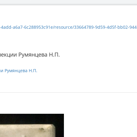
add-a6a7-6c288953c91e/resource/33664789-9d59-4d5f-bb02-944d6d9339be
екции Румянцева Н.П.
и Румянцева Н.П.