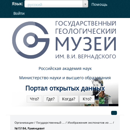
ЯзыкЯзык
Язык
Помощь
русский
Войти
Российская академия наук
Министерство науки и высшего образования
Портал открытых данных
Что?
Где?
Когда?
Кто?
Организации
Государственный ...
Изображения экспонатов из ...
№15184, Румянцевит