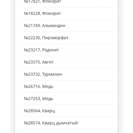
№17821, Флюорит
№18228, Флюорит
№21749, Альмандин
№22230, Пироморфит
№23217, Родонит
№23375, Авгит
№23732, Турмалин
№26716, Медь
№27253, Медь
№28564, Кварц
№28574, Кварц дымчатый