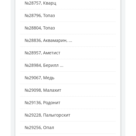
№28757, Кварц
№28796, Топаз
№28804, Топаз
№28836, Аквамарин, ...
№28957, Аметист
№28984, Берилл ...
№29067, Медь
№29098, Малахит
№29136, Родонит
№29228, Палыгорскит
№29256, Опал