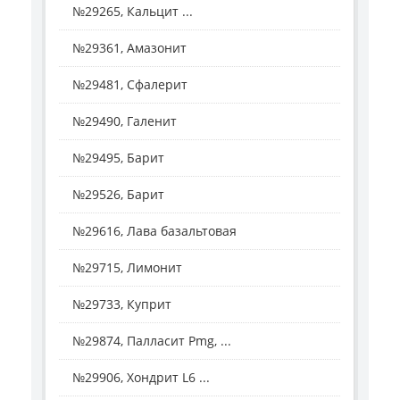
№29265, Кальцит ...
№29361, Амазонит
№29481, Сфалерит
№29490, Галенит
№29495, Барит
№29526, Барит
№29616, Лава базальтовая
№29715, Лимонит
№29733, Куприт
№29874, Палласит Pmg, ...
№29906, Хондрит L6 ...