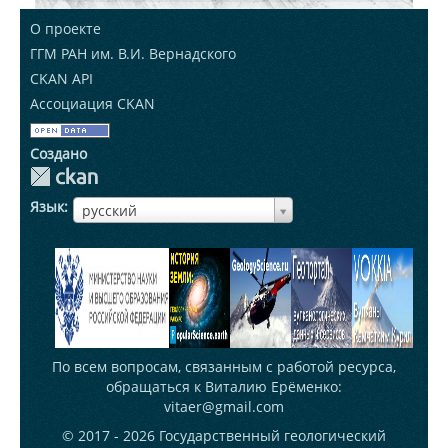
О проекте
ГГМ РАН им. В.И. Вернадского
CKAN API
Ассоциация CKAN
Создано
Язык
ЯзыкЯзык
русский
По всем вопросам, связанным с работой ресурса,
обращаться к Виталию Ерёменко:
vitaer@gmail.com
© 2017 - 2026
Государственный геологический