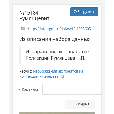
№15184,
Загрузить
Румянцевит
URL:
http://data.sgm.ru/dataset/e1908605-67c3-4add-a6a7-6c288953c91e/resource/fbad8080-757b-49fb-a04f-c973872318f9/download/mineral_15184.jpg
Из описания набора данных
Изображения экспонатов из
Коллекции Румянцева Н.П.
Ресурс:
Изображения экспонатов из
Коллекции Румянцева Н.П.
Картинка
Внедрить