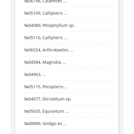
№06196, Calamites ...
№05109, Callipteris ...
№04980, Ptilophyllum sp.
№05110, Callipteris ...
№06554, Arthrotaxites ...
№04584, Magnolia ...
№04963, ...
№05115, Pecopteris ...
№04977, Dicroidium sp.
№05035, Equisetum ...
№00889, Ginkgo ex ...