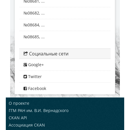
№08681, ...
№08682, ...
№08684, ...
№08685, ...
Социальные сети
Google+
Twitter
Facebook
О проекте
ГГМ РАН им. В.И. Вернадского
CKAN API
Ассоциация CKAN