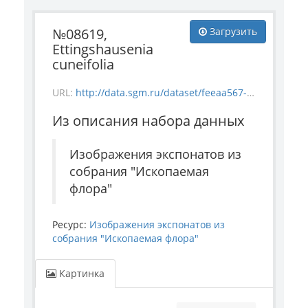
№08619,
Загрузить
Ettingshausenia
cuneifolia
URL:
http://data.sgm.ru/dataset/feeaa567-e841-4fc6-ab56-73987ea6492e/resource/f37e74c7-79cb-4ee2-bf09-eda0c233cd08/download/-1835-26_-08619_ettingshausenia-cuneifolia.jpg
Из описания набора данных
Изображения экспонатов из
собрания "Ископаемая
флора"
Ресурс:
Изображения экспонатов из
собрания "Ископаемая флора"
Картинка