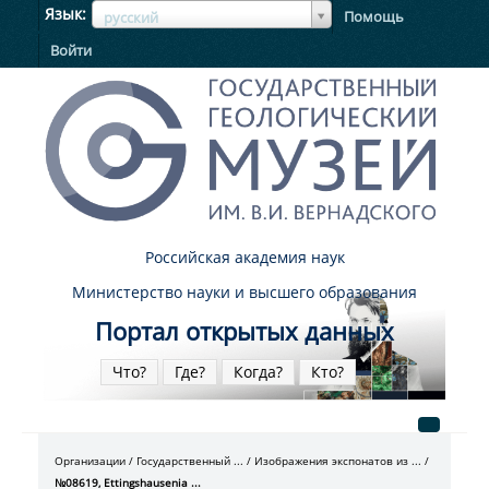
ЯзыкЯзык
Язык
Помощь
русский
Войти
Российская академия наук
Министерство науки и высшего образования
Портал открытых данных
Что?
Где?
Когда?
Кто?
Организации
Государственный ...
Изображения экспонатов из ...
№08619, Ettingshausenia ...