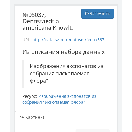
№05037,
Загрузить
Dennstaedtia
americana Knowlt.
URL:
http://data.sgm.ru/dataset/feeaa567-e841-4fc6-ab56-73987ea6492e/resource/dd0e1e90-793f-4ed2-b4c8-70d61cc748a4/download/flora_5037.jpg
Из описания набора данных
Изображения экспонатов из
собрания "Ископаемая
флора"
Ресурс:
Изображения экспонатов из
собрания "Ископаемая флора"
Картинка