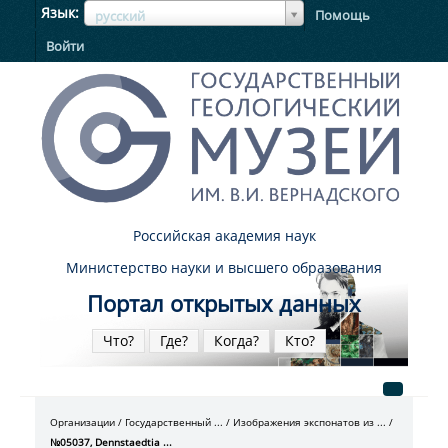
ЯзыкЯзык
Язык
Помощь
русский
Войти
Российская академия наук
Министерство науки и высшего образования
Портал открытых данных
Что?
Где?
Когда?
Кто?
Организации
Государственный ...
Изображения экспонатов из ...
№05037, Dennstaedtia ...