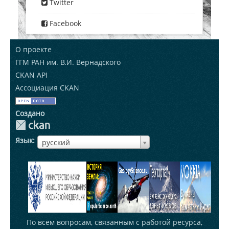
Twitter
Facebook
О проекте
ГГМ РАН им. В.И. Вернадского
CKAN API
Ассоциация CKAN
Создано
Язык
ЯзыкЯзык
русский
По всем вопросам, связанным с работой ресурса,