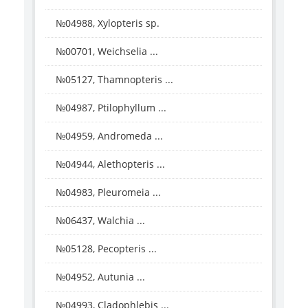
№04988, Xylopteris sp.
№00701, Weichselia ...
№05127, Thamnopteris ...
№04987, Ptilophyllum ...
№04959, Andromeda ...
№04944, Alethopteris ...
№04983, Pleuromeia ...
№06437, Walchia ...
№05128, Pecopteris ...
№04952, Autunia ...
№04993, Cladophlebis ...