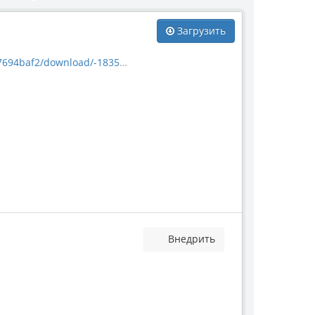
Загрузить
8_ettingshausenia-cuneifolia.jpg
Внедрить