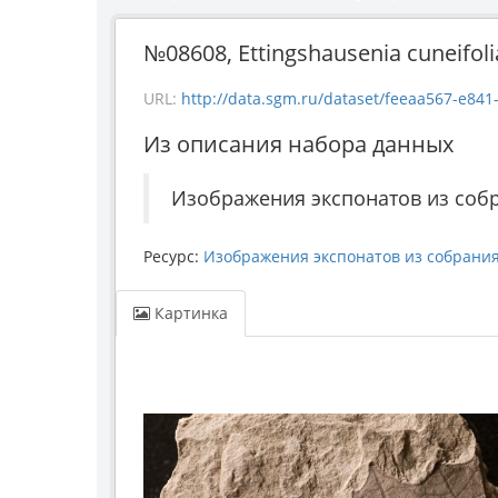
№08608, Ettingshausenia cuneifoli
URL:
http://data.sgm.ru/dataset/feeaa567-e841-4fc6-ab56-7
Из описания набора данных
Изображения экспонатов из соб
Ресурс:
Изображения экспонатов из собрани
Картинка