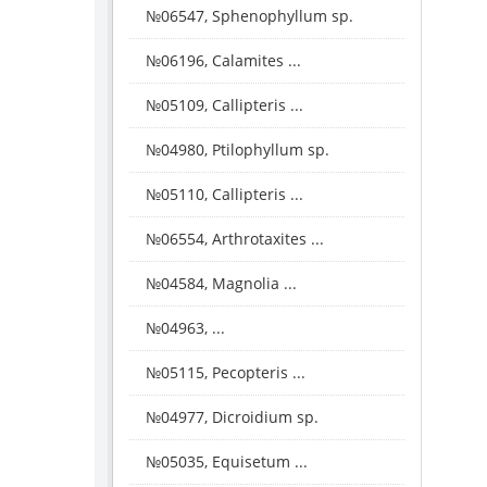
№06547, Sphenophyllum sp.
№06196, Calamites ...
№05109, Callipteris ...
№04980, Ptilophyllum sp.
№05110, Callipteris ...
№06554, Arthrotaxites ...
№04584, Magnolia ...
№04963, ...
№05115, Pecopteris ...
№04977, Dicroidium sp.
№05035, Equisetum ...