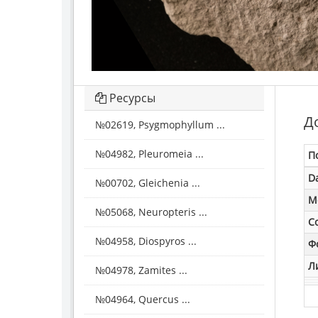
Ресурсы
Д
№02619, Psygmophyllum ...
№04982, Pleuromeia ...
П
D
№00702, Gleichenia ...
M
№05068, Neuropteris ...
С
№04958, Diospyros ...
Ф
Л
№04978, Zamites ...
№04964, Quercus ...