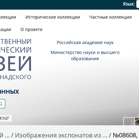
Я
Язык
ллекции
Исторические коллекции
Частные коллекции
зации
О проекте
Российская академия наук
Министерство науки и высшего
образования
анных
Кто?
 ...
Изображения экспонатов из ...
№08608, E