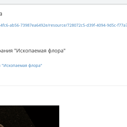
a
3987ea6492e/resource/728072c5-d39f-4094-9d5c-f77a7694baf2/download/-1835-15_-0860
рания "Ископаемая флора"
я "Ископаемая флора"