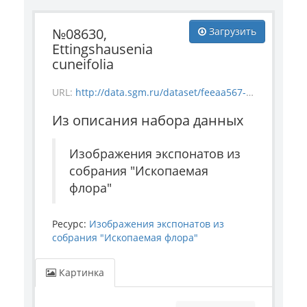
№08630,
Загрузить
Ettingshausenia
cuneifolia
URL:
http://data.sgm.ru/dataset/feeaa567-e841-4fc6-ab56-73987ea6492e/resource/59f1bb30-20fe-4823-b48a-d0ecc9f1fbfe/download/-1835-37_-08630_ettingshausenia-cuneifolia.jpg
Из описания набора данных
Изображения экспонатов из
собрания "Ископаемая
флора"
Ресурс:
Изображения экспонатов из
собрания "Ископаемая флора"
Картинка