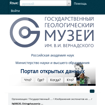
ЯзыкЯзык
Язык
Помощь
русский
Войти
Российская академия наук
Министерство науки и высшего образования
Портал открытых данных
Что?
Где?
Когда?
Кто?
Организации
Государственный ...
Изображения экспонатов из ...
№08630, Ettingshausenia ...