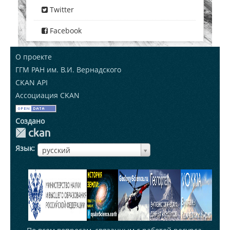
Twitter
Facebook
О проекте
ГГМ РАН им. В.И. Вернадского
CKAN API
Ассоциация CKAN
Создано
Язык
ЯзыкЯзык
русский