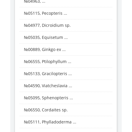
№04963, ...
№05115, Pecopteris ...
№04977, Dicroidium sp.
№05035, Equisetum ...
№00889, Ginkgo ex ...
№06555, Ptilophyllum ...
№05133, Gracilopteris ...
№04590, Viatcheslavia ...
№05095, Sphenopteris ...
№06550, Cordaites sp.
№05111, Phylladoderma ...