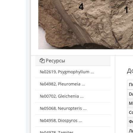
Ресурсы
Д
№02619, Psygmophyllum ...
№04982, Pleuromeia ...
П
D
№00702, Gleichenia ...
M
№05068, Neuropteris ...
С
№04958, Diospyros ...
Ф
Л
№04978, Zamites ...