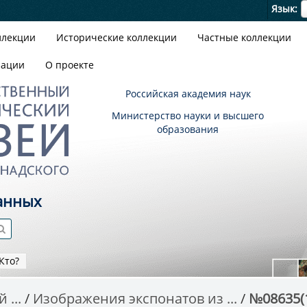
Я
Язык
ллекции
Исторические коллекции
Частные коллекции
зации
О проекте
Российская академия наук
Министерство науки и высшего
образования
анных
Кто?
 ...
Изображения экспонатов из ...
№08635(1)