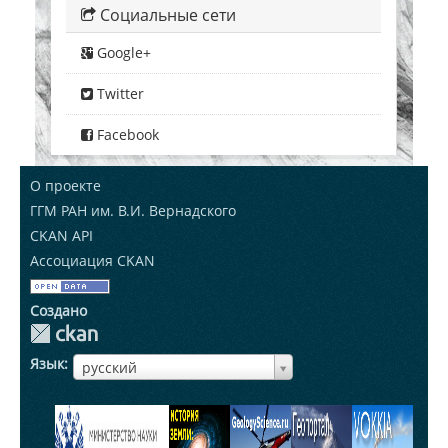
Социальные сети
Google+
Twitter
Facebook
О проекте
ГГМ РАН им. В.И. Вернадского
CKAN API
Ассоциация CKAN
Создано
Язык
ЯзыкЯзык
русский