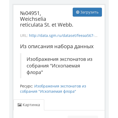
№04951,
Загрузить
Weichselia
reticulata St. et Webb.
URL:
http://data.sgm.ru/dataset/feeaa567-e841-4fc6-ab56-73987ea6492e/resource/e4691f9e-6300-4bdb-a20b-6f7f317b12ed/download/flora_4951.jpg
Из описания набора данных
Изображения экспонатов из
собрания "Ископаемая
флора"
Ресурс:
Изображения экспонатов из
собрания "Ископаемая флора"
Картинка