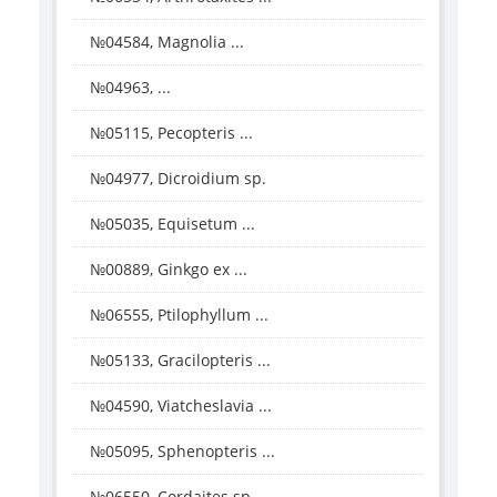
№04584, Magnolia ...
№04963, ...
№05115, Pecopteris ...
№04977, Dicroidium sp.
№05035, Equisetum ...
№00889, Ginkgo ex ...
№06555, Ptilophyllum ...
№05133, Gracilopteris ...
№04590, Viatcheslavia ...
№05095, Sphenopteris ...
№06550, Cordaites sp.