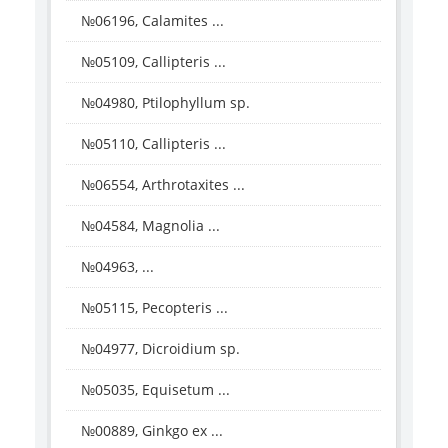
№06196, Calamites ...
№05109, Callipteris ...
№04980, Ptilophyllum sp.
№05110, Callipteris ...
№06554, Arthrotaxites ...
№04584, Magnolia ...
№04963, ...
№05115, Pecopteris ...
№04977, Dicroidium sp.
№05035, Equisetum ...
№00889, Ginkgo ex ...