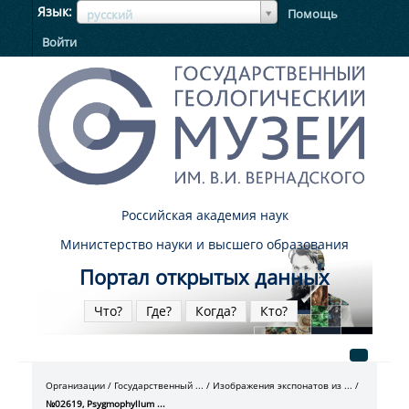
ЯзыкЯзык
Язык
Помощь
русский
Войти
Российская академия наук
Министерство науки и высшего образования
Портал открытых данных
Что?
Где?
Когда?
Кто?
Организации
Государственный ...
Изображения экспонатов из ...
№02619, Psygmophyllum ...