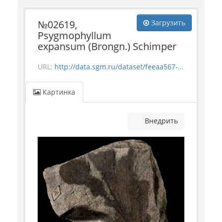
№02619,
Загрузить
Psygmophyllum
expansum (Brongn.) Schimper
URL:
http://data.sgm.ru/dataset/feeaa567-e841-4fc6-ab56-73987ea6492e/resource/04edd501-0d08-462f-94ed-65d4d1c3db7c/download/flora_2619.jpg
Картинка
Внедрить