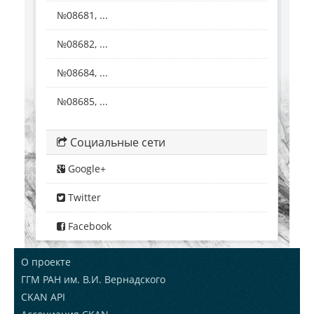
№08681, ...
№08682, ...
№08684, ...
№08685, ...
Социальные сети
Google+
Twitter
Facebook
О проекте
ГГМ РАН им. В.И. Вернадского
CKAN API