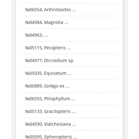
№06554, Arthrotaxites ...
№04584, Magnolia ...
№04963, ...
№05115, Pecopteris ...
№04977, Dicroidium sp.
№05035, Equisetum ...
№00889, Ginkgo ex ...
№06555, Ptilophyllum ...
№05133, Gracilopteris ...
№04590, Viatcheslavia ...
№05095, Sphenopteris ...