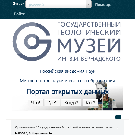
ЯзыкЯзык
Язык
Помощь
русский
Войти
Российская академия наук
Министерство науки и высшего образования
Портал открытых данных
Что?
Где?
Когда?
Кто?
Организации
Государственный ...
Изображения экспонатов из ...
№08625, Ettingshausenia ...