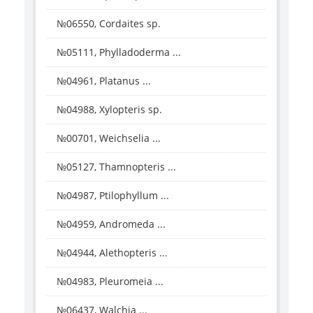
№06550, Cordaites sp.
№05111, Phylladoderma ...
№04961, Platanus ...
№04988, Xylopteris sp.
№00701, Weichselia ...
№05127, Thamnopteris ...
№04987, Ptilophyllum ...
№04959, Andromeda ...
№04944, Alethopteris ...
№04983, Pleuromeia ...
№06437, Walchia ...