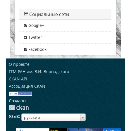
Социальные сети
Google+
Twitter
Facebook
О проекте
ГГМ РАН им. В.И. Вернадского
CKAN API
Ассоциация CKAN
Создано
Язык
ЯзыкЯзык
русский