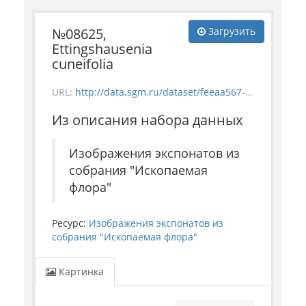
№08625,
Загрузить
Ettingshausenia
cuneifolia
URL:
http://data.sgm.ru/dataset/feeaa567-e841-4fc6-ab56-73987ea6492e/resource/7825a488-3dbc-4abb-9e0b-48f1b8fa79fe/download/-1835-32_-08625_ettingshausenia-cuneifolia.jpg
Из описания набора данных
Изображения экспонатов из
собрания "Ископаемая
флора"
Ресурс:
Изображения экспонатов из
собрания "Ископаемая флора"
Картинка