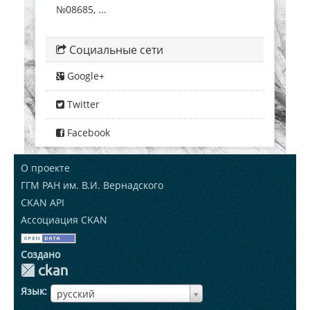
№08685, ...
Социальные сети
Google+
Twitter
Facebook
О проекте
ГГМ РАН им. В.И. Вернадского
CKAN API
Ассоциация CKAN
Создано
Язык
ЯзыкЯзык
русский