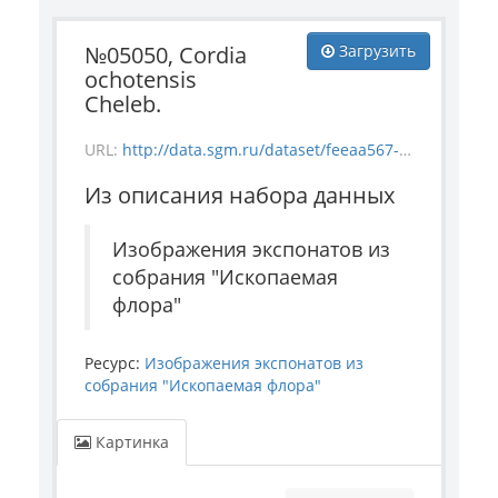
№05050, Cordia
Загрузить
ochotensis
Cheleb.
URL:
http://data.sgm.ru/dataset/feeaa567-e841-4fc6-ab56-73987ea6492e/resource/5e8dd199-218f-4c2a-8b2a-9a6ad39540cb/download/flora_5050.jpg
Из описания набора данных
Изображения экспонатов из
собрания "Ископаемая
флора"
Ресурс:
Изображения экспонатов из
собрания "Ископаемая флора"
Картинка