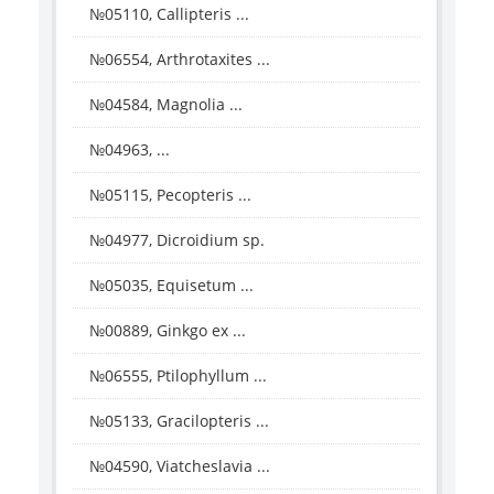
№05110, Callipteris ...
№06554, Arthrotaxites ...
№04584, Magnolia ...
№04963, ...
№05115, Pecopteris ...
№04977, Dicroidium sp.
№05035, Equisetum ...
№00889, Ginkgo ex ...
№06555, Ptilophyllum ...
№05133, Gracilopteris ...
№04590, Viatcheslavia ...