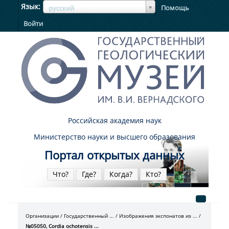
ЯзыкЯзык
Язык
Помощь
русский
Войти
Российская академия наук
Министерство науки и высшего образования
Портал открытых данных
Что?
Где?
Когда?
Кто?
Организации
Государственный ...
Изображения экспонатов из ...
№05050, Cordia ochotensis ...