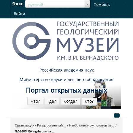
ЯзыкЯзык
Язык
Помощь
русский
Войти
Российская академия наук
Министерство науки и высшего образования
Портал открытых данных
Что?
Где?
Когда?
Кто?
Организации
Государственный ...
Изображения экспонатов из ...
№08603, Ettingshausenia ...