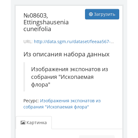
№08603,
Загрузить
Ettingshausenia
cuneifolia
URL:
http://data.sgm.ru/dataset/feeaa567-e841-4fc6-ab56-73987ea6492e/resource/b1fd77f2-79ac-470d-9acd-4160077bdbea/download/-1835-10_-08603_ettingshausenia-cuneifolia.jpg
Из описания набора данных
Изображения экспонатов из
собрания "Ископаемая
флора"
Ресурс:
Изображения экспонатов из
собрания "Ископаемая флора"
Картинка