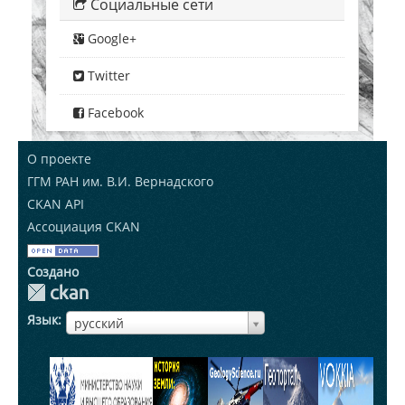
Социальные сети
Google+
Twitter
Facebook
О проекте
ГГМ РАН им. В.И. Вернадского
CKAN API
Ассоциация CKAN
Создано
Язык
ЯзыкЯзык
русский