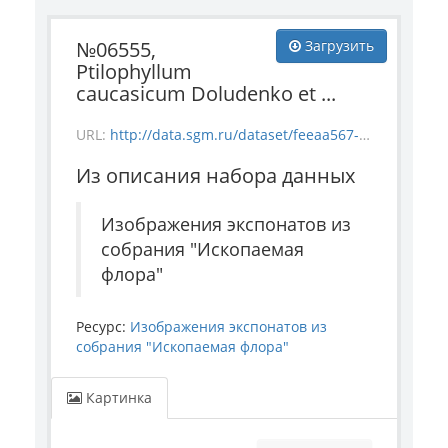
№06555,
Загрузить
Ptilophyllum
caucasicum Doludenko et ...
URL:
http://data.sgm.ru/dataset/feeaa567-e841-4fc6-ab56-73987ea6492e/resource/31a9d29f-be85-43f4-96ea-224a0122b5c4/download/flora_6555.jpg
Из описания набора данных
Изображения экспонатов из
собрания "Ископаемая
флора"
Ресурс:
Изображения экспонатов из
собрания "Ископаемая флора"
Картинка