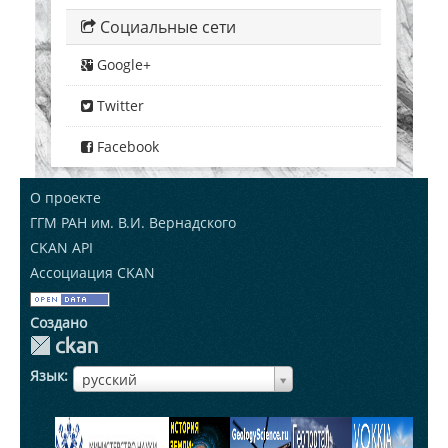
Социальные сети
Google+
Twitter
Facebook
О проекте
ГГМ РАН им. В.И. Вернадского
CKAN API
Ассоциация CKAN
Создано
Язык
ЯзыкЯзык
русский