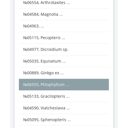
№06554, Arthrotaxites ...
№04584, Magnolia ...
№04963, ...
№05115, Pecopteris ...
№04977, Dicroidium sp.
№05035, Equisetum ...
№00889, Ginkgo ex ...
№06555, Ptilophyllum ...
№05133, Gracilopteris ...
№04590, Viatcheslavia ...
№05095, Sphenopteris ...