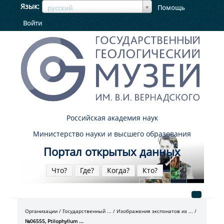
ЯзыкЯзык
Язык
Помощь
русский
Войти
Российская академия наук
Министерство науки и высшего образования
Портал открытых данных
Что?
Где?
Когда?
Кто?
Организации
Государственный ...
Изображения экспонатов из ...
№06555, Ptilophyllum ...