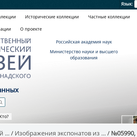
Я
Язык
ллекции
Исторические коллекции
Частные коллекции
зации
О проекте
Российская академия наук
Министерство науки и высшего
образования
анных
Кто?
 ...
Изображения экспонатов из ...
№05990, U