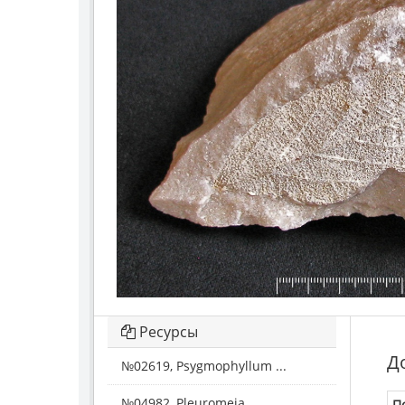
Ресурсы
Д
№02619, Psygmophyllum ...
№04982, Pleuromeia ...
П