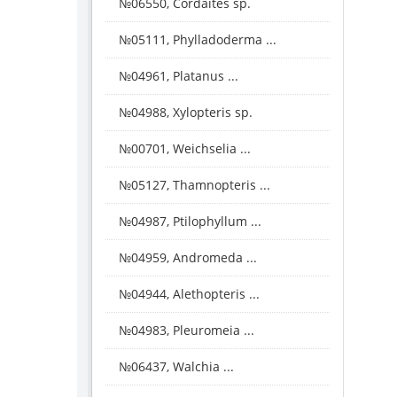
№06550, Cordaites sp.
№05111, Phylladoderma ...
№04961, Platanus ...
№04988, Xylopteris sp.
№00701, Weichselia ...
№05127, Thamnopteris ...
№04987, Ptilophyllum ...
№04959, Andromeda ...
№04944, Alethopteris ...
№04983, Pleuromeia ...
№06437, Walchia ...