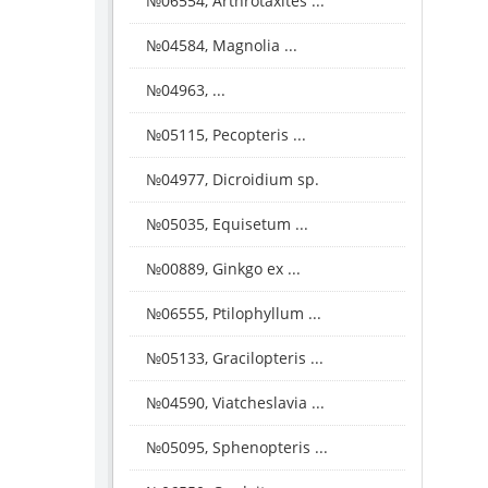
№06554, Arthrotaxites ...
№04584, Magnolia ...
№04963, ...
№05115, Pecopteris ...
№04977, Dicroidium sp.
№05035, Equisetum ...
№00889, Ginkgo ex ...
№06555, Ptilophyllum ...
№05133, Gracilopteris ...
№04590, Viatcheslavia ...
№05095, Sphenopteris ...