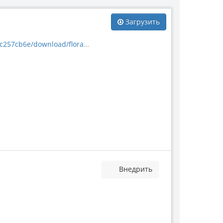
Загрузить
e/download/flora_5990.jpg
Внедрить