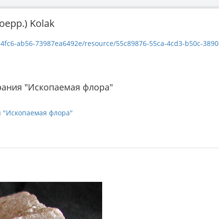
oepp.) Kolak
fc6-ab56-73987ea6492e/resource/55c89876-55ca-4cd3-b50c-3890c257cb6
рания "Ископаемая флора"
я "Ископаемая флора"