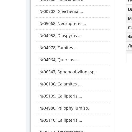
D
№00702, Gleichenia ...
M
№05068, Neuropteris ...
С
№04958, Diospyros ...
Ф
Л
№04978, Zamites ...
№04964, Quercus ...
№06547, Sphenophyllum sp.
№06196, Calamites ...
№05109, Callipteris ...
№04980, Ptilophyllum sp.
№05110, Callipteris ...