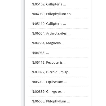
№05109, Callipteris ...
№04980, Ptilophyllum sp.
№05110, Callipteris ...
№06554, Arthrotaxites ...
№04584, Magnolia ...
№04963, ...
№05115, Pecopteris ...
№04977, Dicroidium sp.
№05035, Equisetum ...
№00889, Ginkgo ex ...
№06555, Ptilophyllum ...