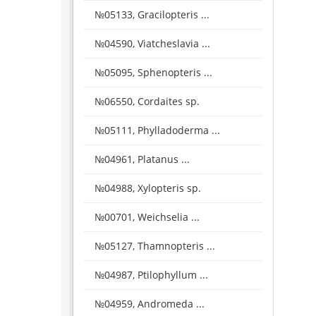
№05133, Gracilopteris ...
№04590, Viatcheslavia ...
№05095, Sphenopteris ...
№06550, Cordaites sp.
№05111, Phylladoderma ...
№04961, Platanus ...
№04988, Xylopteris sp.
№00701, Weichselia ...
№05127, Thamnopteris ...
№04987, Ptilophyllum ...
№04959, Andromeda ...