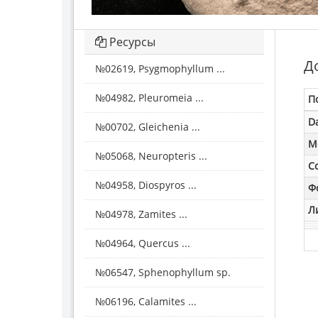
Ресурсы
Д
№02619, Psygmophyllum ...
№04982, Pleuromeia ...
П
D
№00702, Gleichenia ...
M
№05068, Neuropteris ...
С
№04958, Diospyros ...
Ф
Л
№04978, Zamites ...
№04964, Quercus ...
№06547, Sphenophyllum sp.
№06196, Calamites ...