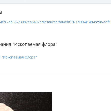
a
3987ea6492e/resource/b04ebf51-1d99-4149-8e98-adf19e1832f6/download/-1835-19_-08612
рания "Ископаемая флора"
я "Ископаемая флора"