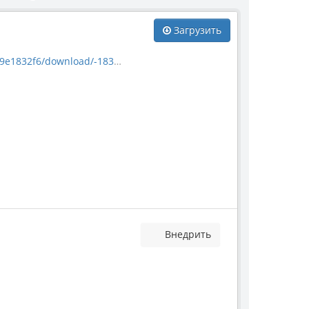
Загрузить
_ettingshausenia-cuneifolia.jpg
Внедрить