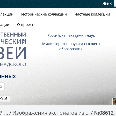
Я
Язык
ллекции
Исторические коллекции
Частные коллекции
зации
О проекте
Российская академия наук
Министерство науки и высшего
образования
анных
Кто?
 ...
Изображения экспонатов из ...
№08612, E