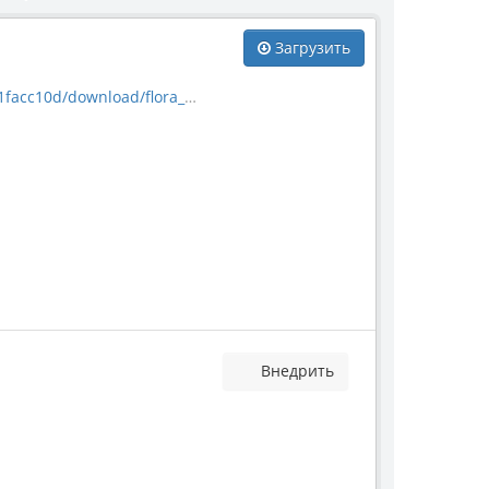
Загрузить
d/download/flora_5074.jpg
Внедрить