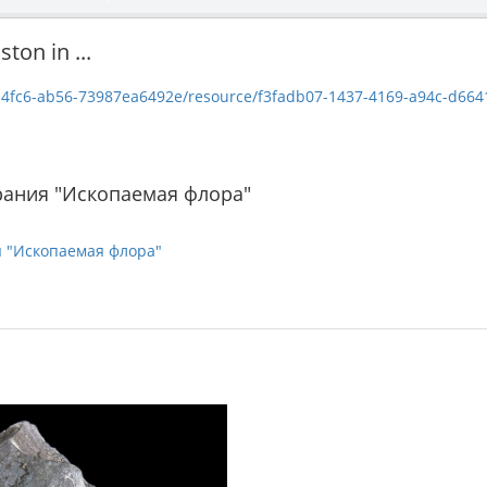
on in ...
fc6-ab56-73987ea6492e/resource/f3fadb07-1437-4169-a94c-d6641facc10
рания "Ископаемая флора"
я "Ископаемая флора"