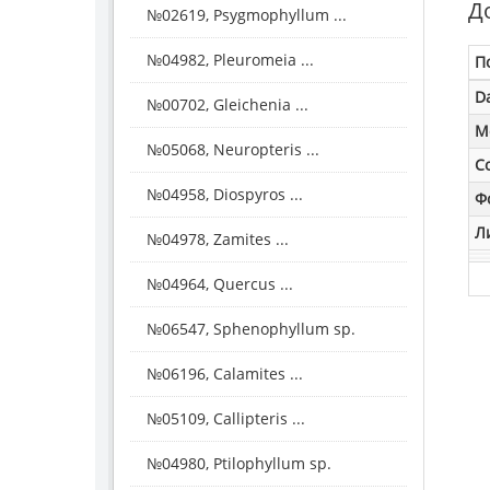
Д
№02619, Psygmophyllum ...
№04982, Pleuromeia ...
П
D
№00702, Gleichenia ...
M
№05068, Neuropteris ...
С
№04958, Diospyros ...
Ф
Л
№04978, Zamites ...
№04964, Quercus ...
№06547, Sphenophyllum sp.
№06196, Calamites ...
№05109, Callipteris ...
№04980, Ptilophyllum sp.