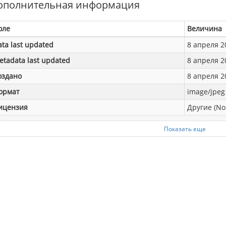
ополнительная информация
оле
Величина
ata last updated
8 апреля 20
etadata last updated
8 апреля 20
оздано
8 апреля 20
ормат
image/jpeg
ицензия
Другие (No
Показать еще