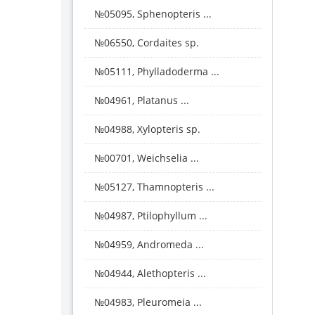
№05095, Sphenopteris ...
№06550, Cordaites sp.
№05111, Phylladoderma ...
№04961, Platanus ...
№04988, Xylopteris sp.
№00701, Weichselia ...
№05127, Thamnopteris ...
№04987, Ptilophyllum ...
№04959, Andromeda ...
№04944, Alethopteris ...
№04983, Pleuromeia ...