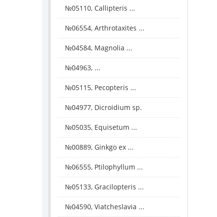
№05110, Callipteris ...
№06554, Arthrotaxites ...
№04584, Magnolia ...
№04963, ...
№05115, Pecopteris ...
№04977, Dicroidium sp.
№05035, Equisetum ...
№00889, Ginkgo ex ...
№06555, Ptilophyllum ...
№05133, Gracilopteris ...
№04590, Viatcheslavia ...