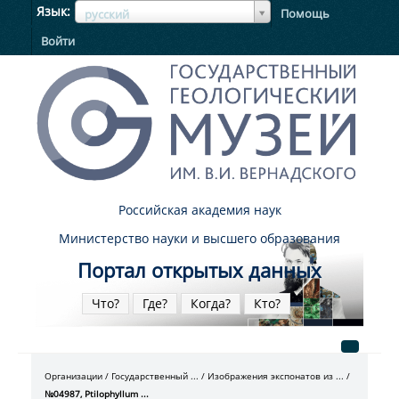
ЯзыкЯзык
Язык
Помощь
русский
Войти
Российская академия наук
Министерство науки и высшего образования
Портал открытых данных
Что?
Где?
Когда?
Кто?
Организации
Государственный ...
Изображения экспонатов из ...
№04987, Ptilophyllum ...