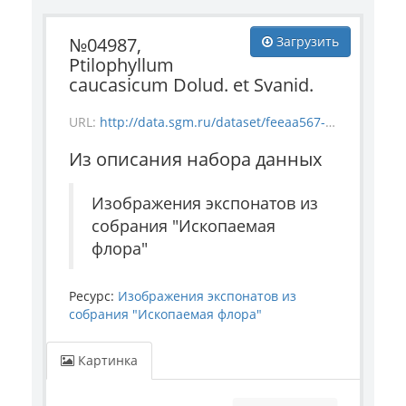
№04987,
Загрузить
Ptilophyllum
caucasicum Dolud. et Svanid.
URL:
http://data.sgm.ru/dataset/feeaa567-e841-4fc6-ab56-73987ea6492e/resource/27e080c7-0f88-4240-a877-ee2315ac446f/download/flora_4987.jpg
Из описания набора данных
Изображения экспонатов из
собрания "Ископаемая
флора"
Ресурс:
Изображения экспонатов из
собрания "Ископаемая флора"
Картинка