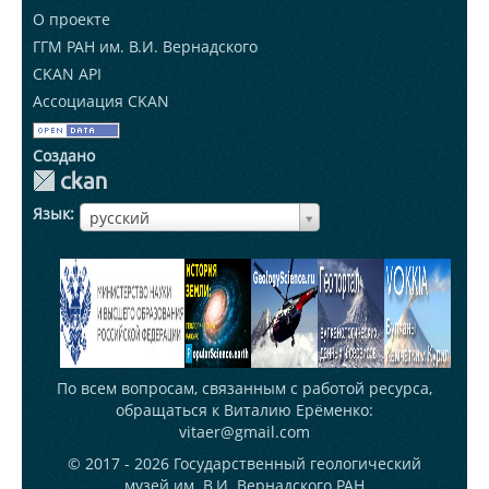
О проекте
ГГМ РАН им. В.И. Вернадского
CKAN API
Ассоциация CKAN
Создано
Язык
ЯзыкЯзык
русский
По всем вопросам, связанным с работой ресурса,
обращаться к Виталию Ерёменко:
vitaer@gmail.com
© 2017 - 2026
Государственный геологический
музей им. В.И. Вернадского РАН