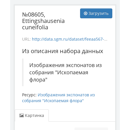
№08605,
Загрузить
Ettingshausenia
cuneifolia
URL:
http://data.sgm.ru/dataset/feeaa567-e841-4fc6-ab56-73987ea6492e/resource/f31e5bf4-4720-45a6-9c7c-c4da54a5069f/download/-1835-12_-08605_ettingshausenia-cuneifolia.jpg
Из описания набора данных
Изображения экспонатов из
собрания "Ископаемая
флора"
Ресурс:
Изображения экспонатов из
собрания "Ископаемая флора"
Картинка