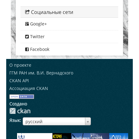
Социальные сети
Google+
Twitter
Facebook
О проекте
ГГМ РАН им. В.И. Вернадского
CKAN API
Ассоциация CKAN
Создано
Язык
ЯзыкЯзык
русский