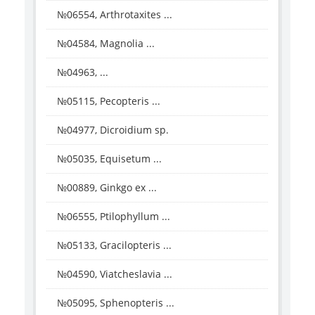
№06554, Arthrotaxites ...
№04584, Magnolia ...
№04963, ...
№05115, Pecopteris ...
№04977, Dicroidium sp.
№05035, Equisetum ...
№00889, Ginkgo ex ...
№06555, Ptilophyllum ...
№05133, Gracilopteris ...
№04590, Viatcheslavia ...
№05095, Sphenopteris ...