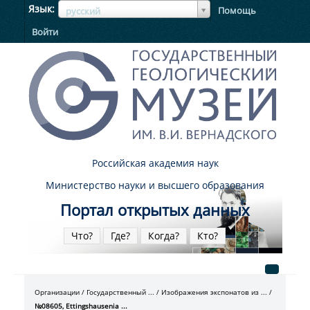
ЯзыкЯзык
Язык
Помощь
русский
Войти
Российская академия наук
Министерство науки и высшего образования
Портал открытых данных
Что?
Где?
Когда?
Кто?
Организации
Государственный ...
Изображения экспонатов из ...
№08605, Ettingshausenia ...