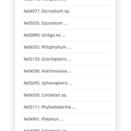
№04977, Dicroidium sp.
№05035, Equisetum ...
№00889, Ginkgo ex ...
№06555, Ptilophyllum ...
№05133, Gracilopteris ...
№04590, Viatcheslavia ...
№05095, Sphenopteris ...
№06550, Cordaites sp.
№05111, Phylladoderma ...
№04961, Platanus ...
№04988, Xylopteris sp.