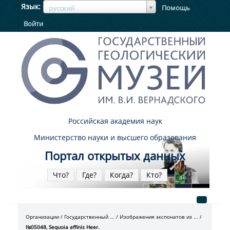
ЯзыкЯзык
Язык
Помощь
русский
Войти
Российская академия наук
Министерство науки и высшего образования
Портал открытых данных
Что?
Где?
Когда?
Кто?
Организации
Государственный ...
Изображения экспонатов из ...
№05048, Sequoia affinis Heer.