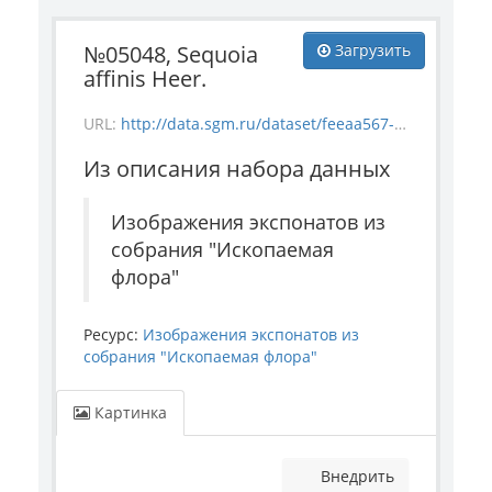
№05048, Sequoia
Загрузить
affinis Heer.
URL:
http://data.sgm.ru/dataset/feeaa567-e841-4fc6-ab56-73987ea6492e/resource/03a12e2a-b265-426f-bee1-eed93cd5007a/download/flora_5048.jpg
Из описания набора данных
Изображения экспонатов из
собрания "Ископаемая
флора"
Ресурс:
Изображения экспонатов из
собрания "Ископаемая флора"
Картинка
Внедрить