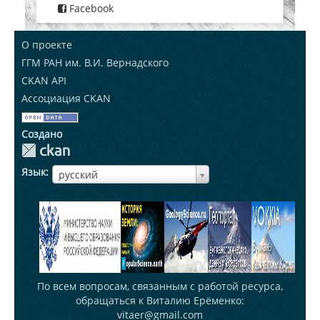
Facebook
О проекте
ГГМ РАН им. В.И. Вернадского
CKAN API
Ассоциация CKAN
Создано
Язык
ЯзыкЯзык
русский
По всем вопросам, связанным с работой ресурса,
обращаться к Виталию Ерёменко:
vitaer@gmail.com