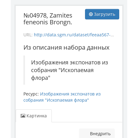
№04978, Zamites
Загрузить
feneonis Brongn.
URL:
http://data.sgm.ru/dataset/feeaa567-e841-4fc6-ab56-73987ea6492e/resource/832f86bb-a7cc-40d9-9aeb-65758175d130/download/flora_4978.jpg
Из описания набора данных
Изображения экспонатов из
собрания "Ископаемая
флора"
Ресурс:
Изображения экспонатов из
собрания "Ископаемая флора"
Картинка
Внедрить