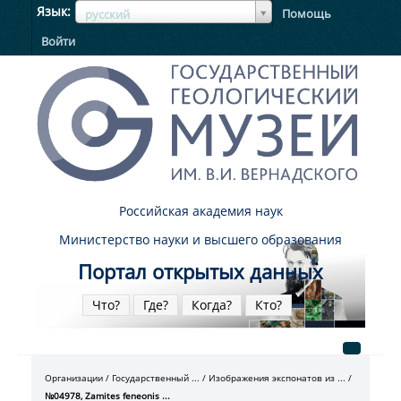
ЯзыкЯзык
Язык
Помощь
русский
Войти
Российская академия наук
Министерство науки и высшего образования
Портал открытых данных
Что?
Где?
Когда?
Кто?
Организации
Государственный ...
Изображения экспонатов из ...
№04978, Zamites feneonis ...