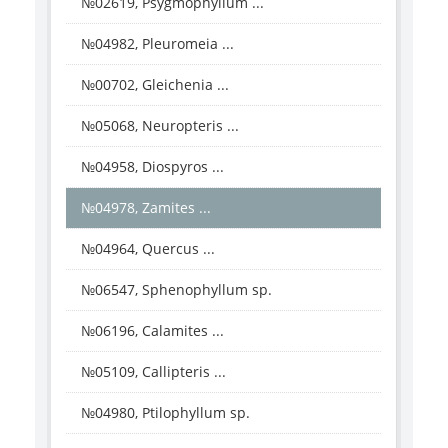
№02619, Psygmophyllum ...
№04982, Pleuromeia ...
№00702, Gleichenia ...
№05068, Neuropteris ...
№04958, Diospyros ...
№04978, Zamites ...
№04964, Quercus ...
№06547, Sphenophyllum sp.
№06196, Calamites ...
№05109, Callipteris ...
№04980, Ptilophyllum sp.