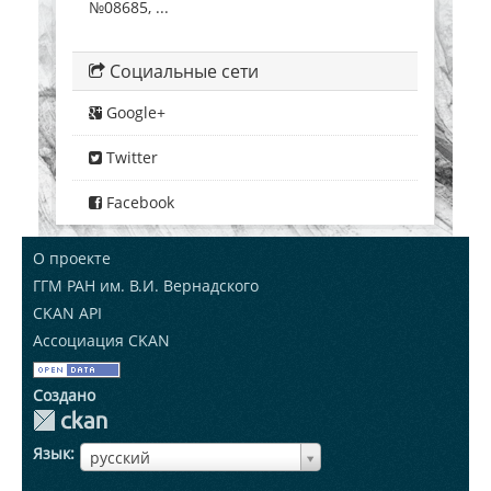
№08685, ...
Социальные сети
Google+
Twitter
Facebook
О проекте
ГГМ РАН им. В.И. Вернадского
CKAN API
Ассоциация CKAN
Создано
Язык
ЯзыкЯзык
русский