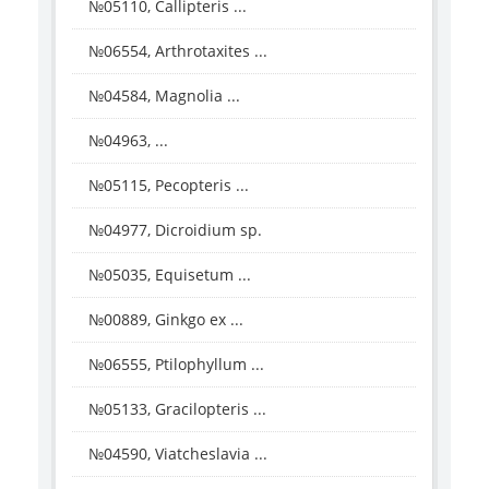
№05110, Callipteris ...
№06554, Arthrotaxites ...
№04584, Magnolia ...
№04963, ...
№05115, Pecopteris ...
№04977, Dicroidium sp.
№05035, Equisetum ...
№00889, Ginkgo ex ...
№06555, Ptilophyllum ...
№05133, Gracilopteris ...
№04590, Viatcheslavia ...