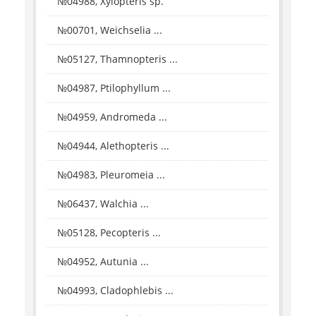
№04988, Xylopteris sp.
№00701, Weichselia ...
№05127, Thamnopteris ...
№04987, Ptilophyllum ...
№04959, Andromeda ...
№04944, Alethopteris ...
№04983, Pleuromeia ...
№06437, Walchia ...
№05128, Pecopteris ...
№04952, Autunia ...
№04993, Cladophlebis ...