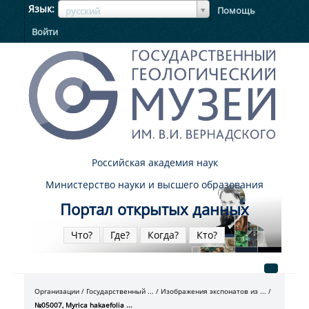
ЯзыкЯзык
Язык
Помощь
русский
Войти
Российская академия наук
Министерство науки и высшего образования
Портал открытых данных
Что?
Где?
Когда?
Кто?
Организации
Государственный ...
Изображения экспонатов из ...
№05007, Myrica hakaefolia ...