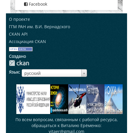
Facebook
О проекте
ГГМ РАН им. В.И. Вернадского
CKAN API
Ассоциация CKAN
Создано
Язык
ЯзыкЯзык
русский
По всем вопросам, связанным с работой ресурса,
обращаться к Виталию Ерёменко:
vitaer@gmail.com