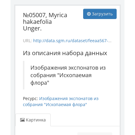
№05007, Myrica
Загрузить
hakaefolia
Unger.
URL:
http://data.sgm.ru/dataset/feeaa567-e841-4fc6-ab56-73987ea6492e/resource/e3bb3acf-4f2f-467c-abaf-2a96f08190b0/download/flora_5007.jpg
Из описания набора данных
Изображения экспонатов из
собрания "Ископаемая
флора"
Ресурс:
Изображения экспонатов из
собрания "Ископаемая флора"
Картинка