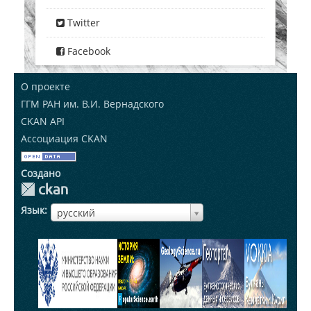
Twitter
Facebook
О проекте
ГГМ РАН им. В.И. Вернадского
CKAN API
Ассоциация CKAN
Создано
Язык
ЯзыкЯзык
русский