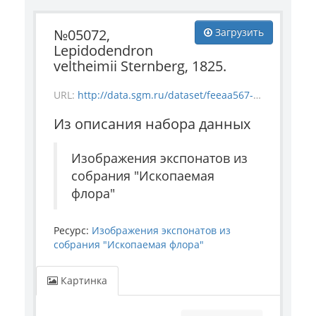
№05072,
Загрузить
Lepidodendron
veltheimii Sternberg, 1825.
URL:
http://data.sgm.ru/dataset/feeaa567-e841-4fc6-ab56-73987ea6492e/resource/57e1438c-d89d-4622-bf03-5ea5f0da0a51/download/flora_5072.jpg
Из описания набора данных
Изображения экспонатов из
собрания "Ископаемая
флора"
Ресурс:
Изображения экспонатов из
собрания "Ископаемая флора"
Картинка