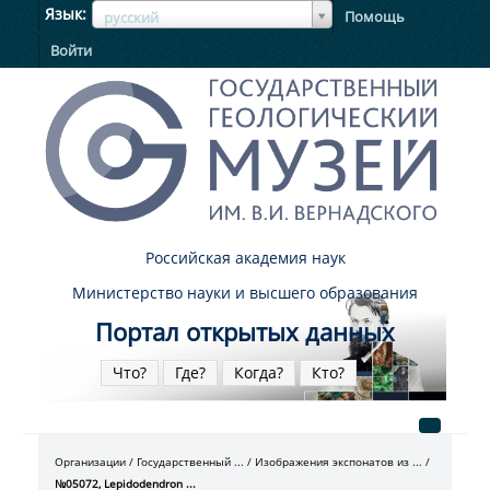
ЯзыкЯзык
Язык
Помощь
русский
Войти
Российская академия наук
Министерство науки и высшего образования
Портал открытых данных
Что?
Где?
Когда?
Кто?
Организации
Государственный ...
Изображения экспонатов из ...
№05072, Lepidodendron ...