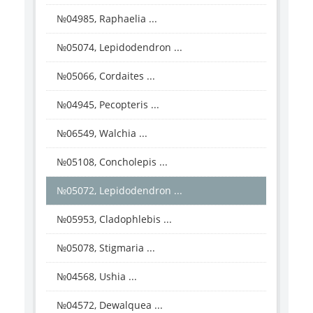
№04985, Raphaelia ...
№05074, Lepidodendron ...
№05066, Cordaites ...
№04945, Pecopteris ...
№06549, Walchia ...
№05108, Concholepis ...
№05072, Lepidodendron ...
№05953, Cladophlebis ...
№05078, Stigmaria ...
№04568, Ushia ...
№04572, Dewalquea ...