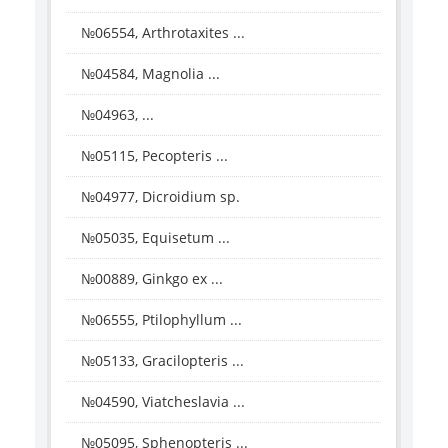
№06554, Arthrotaxites ...
№04584, Magnolia ...
№04963, ...
№05115, Pecopteris ...
№04977, Dicroidium sp.
№05035, Equisetum ...
№00889, Ginkgo ex ...
№06555, Ptilophyllum ...
№05133, Gracilopteris ...
№04590, Viatcheslavia ...
№05095, Sphenopteris ...