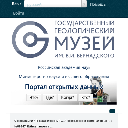
ЯзыкЯзык
Язык
Помощь
русский
Войти
Российская академия наук
Министерство науки и высшего образования
Портал открытых данных
Что?
Где?
Когда?
Кто?
Организации
Государственный ...
Изображения экспонатов из ...
№08647, Ettingshausenia ...