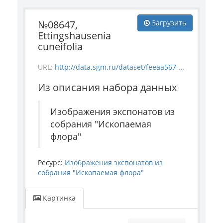
№08647,
Загрузить
Ettingshausenia
cuneifolia
URL:
http://data.sgm.ru/dataset/feeaa567-e841-4fc6-ab56-73987ea6492e/resource/6491a124-700d-4558-b58f-f51e58aa0f08/download/-1835-54_-08647_ettingshausenia-cuneifolia.jpg
Из описания набора данных
Изображения экспонатов из
собрания "Ископаемая
флора"
Ресурс:
Изображения экспонатов из
собрания "Ископаемая флора"
Картинка