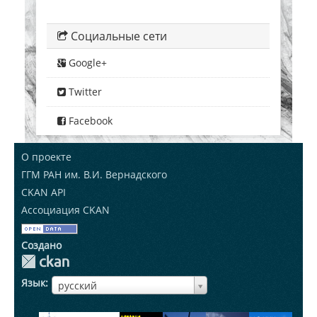
Социальные сети
Google+
Twitter
Facebook
О проекте
ГГМ РАН им. В.И. Вернадского
CKAN API
Ассоциация CKAN
Создано
Язык
ЯзыкЯзык
русский