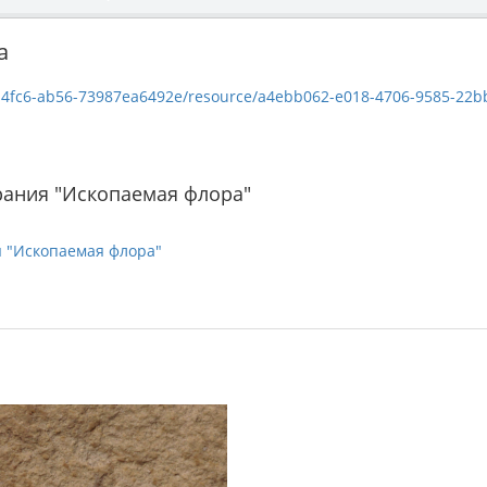
a
3987ea6492e/resource/a4ebb062-e018-4706-9585-22bb8e934a26/download/-1835-65_-08658
рания "Ископаемая флора"
я "Ископаемая флора"