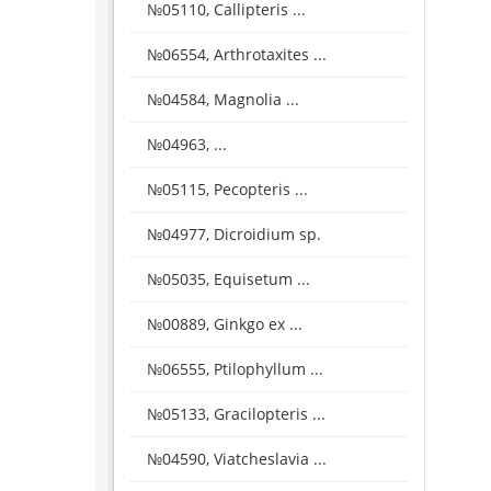
№05110, Callipteris ...
№06554, Arthrotaxites ...
№04584, Magnolia ...
№04963, ...
№05115, Pecopteris ...
№04977, Dicroidium sp.
№05035, Equisetum ...
№00889, Ginkgo ex ...
№06555, Ptilophyllum ...
№05133, Gracilopteris ...
№04590, Viatcheslavia ...