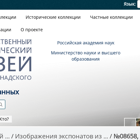
Я
Язык
ллекции
Исторические коллекции
Частные коллекции
зации
О проекте
Российская академия наук
Министерство науки и высшего
образования
анных
Кто?
 ...
Изображения экспонатов из ...
№08658, E