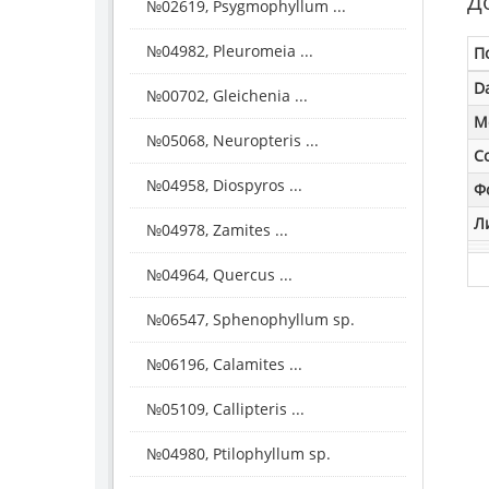
Д
№02619, Psygmophyllum ...
№04982, Pleuromeia ...
П
D
№00702, Gleichenia ...
M
№05068, Neuropteris ...
С
№04958, Diospyros ...
Ф
Л
№04978, Zamites ...
№04964, Quercus ...
№06547, Sphenophyllum sp.
№06196, Calamites ...
№05109, Callipteris ...
№04980, Ptilophyllum sp.