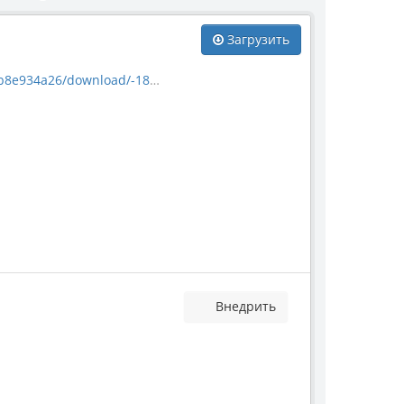
Загрузить
_ettingshausenia-cuneifolia.jpg
Внедрить