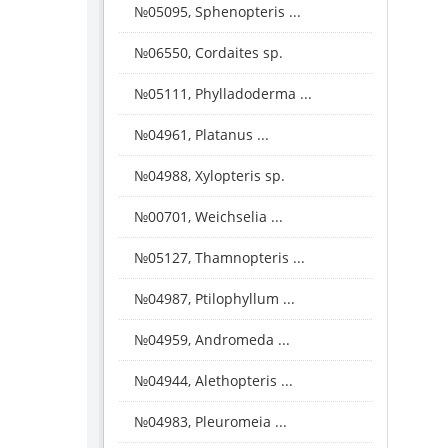
№05095, Sphenopteris ...
№06550, Cordaites sp.
№05111, Phylladoderma ...
№04961, Platanus ...
№04988, Xylopteris sp.
№00701, Weichselia ...
№05127, Thamnopteris ...
№04987, Ptilophyllum ...
№04959, Andromeda ...
№04944, Alethopteris ...
№04983, Pleuromeia ...