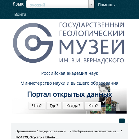
ЯзыкЯзык
Язык
Помощь
русский
Войти
Российская академия наук
Министерство науки и высшего образования
Портал открытых данных
Что?
Где?
Когда?
Кто?
Организации
Государственный ...
Изображения экспонатов из ...
№04579, Oxycarpia bifaria ...