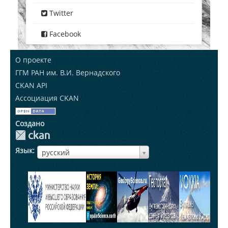
Twitter
Facebook
О проекте
ГГМ РАН им. В.И. Вернадского
CKAN API
Ассоциация CKAN
Создано
Язык
ЯзыкЯзык
русский