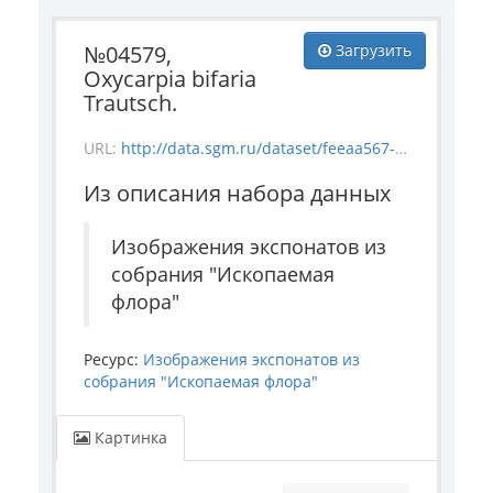
№04579,
Загрузить
Oxycarpia bifaria
Trautsch.
URL:
http://data.sgm.ru/dataset/feeaa567-e841-4fc6-ab56-73987ea6492e/resource/f0d4f28c-5122-45e0-84b0-1a7f6216ec8d/download/flora_4579.jpg
Из описания набора данных
Изображения экспонатов из
собрания "Ископаемая
флора"
Ресурс:
Изображения экспонатов из
собрания "Ископаемая флора"
Картинка