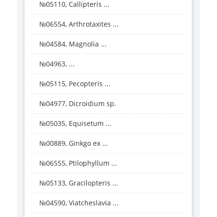
№05110, Callipteris ...
№06554, Arthrotaxites ...
№04584, Magnolia ...
№04963, ...
№05115, Pecopteris ...
№04977, Dicroidium sp.
№05035, Equisetum ...
№00889, Ginkgo ex ...
№06555, Ptilophyllum ...
№05133, Gracilopteris ...
№04590, Viatcheslavia ...