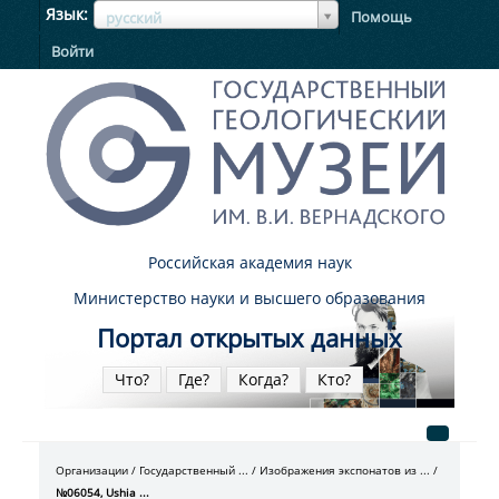
ЯзыкЯзык
Язык
Помощь
русский
Войти
Российская академия наук
Министерство науки и высшего образования
Портал открытых данных
Что?
Где?
Когда?
Кто?
Организации
Государственный ...
Изображения экспонатов из ...
№06054, Ushia ...