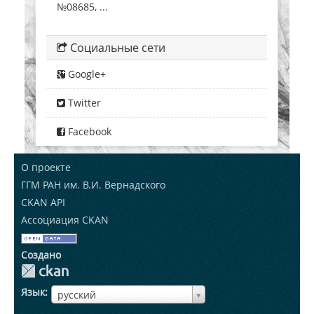
№08685, ...
Социальные сети
Google+
Twitter
Facebook
О проекте
ГГМ РАН им. В.И. Вернадского
CKAN API
Ассоциация CKAN
Создано
Язык
ЯзыкЯзык
русский