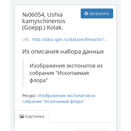
№06054, Ushia
Загрузить
kamyschinensis
(Goepp.) Kolak.
URL:
http://data.sgm.ru/dataset/feeaa567-e841-4fc6-ab56-73987ea6492e/resource/571c6179-1e84-41ba-b79a-6356d54ed3dc/download/flora_6054.jpg
Из описания набора данных
Изображения экспонатов из
собрания "Ископаемая
флора"
Ресурс:
Изображения экспонатов из
собрания "Ископаемая флора"
Картинка