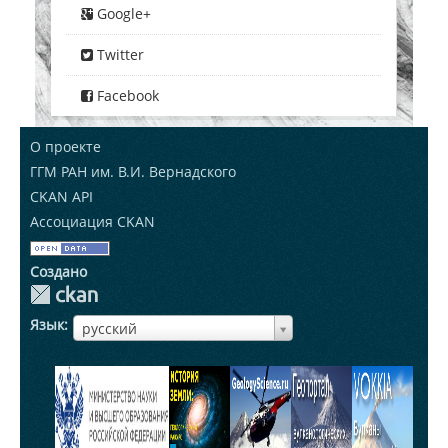
Google+
Twitter
Facebook
О проекте
ГГМ РАН им. В.И. Вернадского
CKAN API
Ассоциация CKAN
Создано
Язык
ЯзыкЯзык
русский