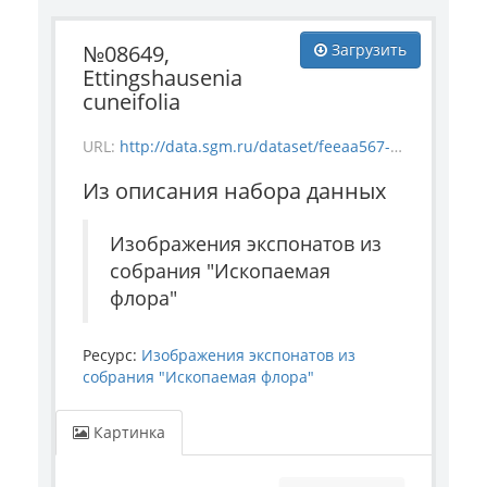
№08649,
Загрузить
Ettingshausenia
cuneifolia
URL:
http://data.sgm.ru/dataset/feeaa567-e841-4fc6-ab56-73987ea6492e/resource/5b803a98-f3b9-43a2-b4af-322f7c92c77b/download/-1835-56_-08649_ettingshausenia-cuneifolia.jpg
Из описания набора данных
Изображения экспонатов из
собрания "Ископаемая
флора"
Ресурс:
Изображения экспонатов из
собрания "Ископаемая флора"
Картинка