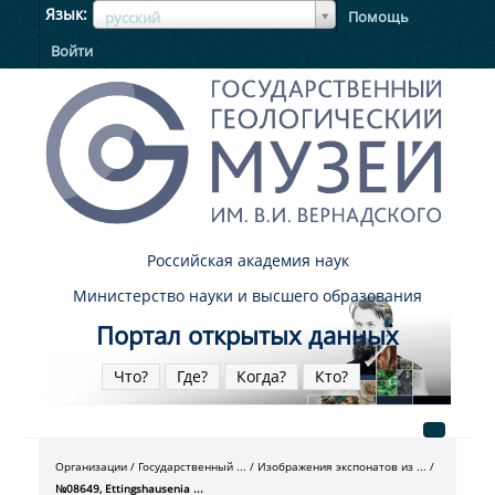
ЯзыкЯзык
Язык
Помощь
русский
Войти
Российская академия наук
Министерство науки и высшего образования
Портал открытых данных
Что?
Где?
Когда?
Кто?
Организации
Государственный ...
Изображения экспонатов из ...
№08649, Ettingshausenia ...