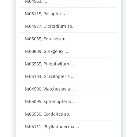
№04963, ...
№05115, Pecopteris ...
№04977, Dicroidium sp.
№05035, Equisetum ...
№00889, Ginkgo ex ...
№06555, Ptilophyllum ...
№05133, Gracilopteris ...
№04590, Viatcheslavia ...
№05095, Sphenopteris ...
№06550, Cordaites sp.
№05111, Phylladoderma ...