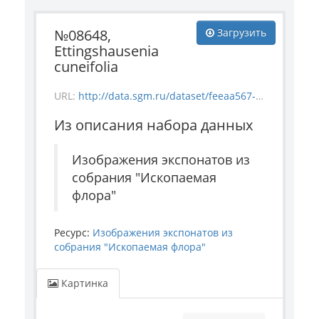
№08648,
Загрузить
Ettingshausenia
cuneifolia
URL:
http://data.sgm.ru/dataset/feeaa567-e841-4fc6-ab56-73987ea6492e/resource/40f7f08f-5863-4d93-9cbf-7ed82968a2a9/download/-1835-55_-08648_ettingshausenia-cuneifolia.jpg
Из описания набора данных
Изображения экспонатов из
собрания "Ископаемая
флора"
Ресурс:
Изображения экспонатов из
собрания "Ископаемая флора"
Картинка