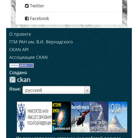
Twitter
Facebook
О проекте
ГГМ РАН им. В.И. Вернадского
CKAN API
Ассоциация CKAN
Создано
Язык
ЯзыкЯзык
русский