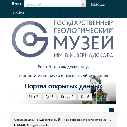
ЯзыкЯзык
Язык
Помощь
русский
Войти
Российская академия наук
Министерство науки и высшего образования
Портал открытых данных
Что?
Где?
Когда?
Кто?
Организации
Государственный ...
Изображения экспонатов из ...
№08648, Ettingshausenia ...