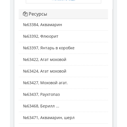
Ресурсы
№63384, Аквамарин
№63392, Флюорит
№63397, Янтарь в коробке
№63422, Агат моховой
№63424, Агат моховой
№63427, Моховой агат.
№63437, Раухтопаз
№63468, Берилл ...
№63471, Аквамарин, шерл