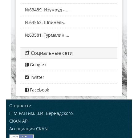
№63489, Изумруд - ...
№63563, Шпинель.
№63581, Турмалин ...
Социальные сети
Google+
Twitter
Facebook
О проекте
ГГМ РАН им. В.И. Вернадского
CKAN API
Ассоциация CKAN