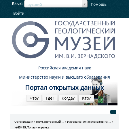
ЯзыкЯзык
Язык
Помощь
русский
Войти
Российская академия наук
Министерство науки и высшего образования
Портал открытых данных
Что?
Где?
Когда?
Кто?
Организации
Государственный ...
Изображения экспонатов из ...
№63495, Топаз - огранка