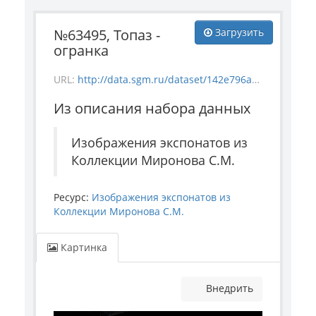
№63495, Топаз -
Загрузить
огранка
URL:
http://data.sgm.ru/dataset/142e796a-f892-44db-b797-21e7db2cd5ea/resource/889e0248-cd4a-4667-850b-fe1bcb0a676d/download/mineral_63495.jpg
Из описания набора данных
Изображения экспонатов из
Коллекции Миронова С.М.
Ресурс:
Изображения экспонатов из
Коллекции Миронова С.М.
Картинка
Внедрить